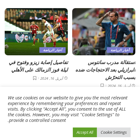
أخبار الرياضة
أخبار الرياضة
استقالة مدرب سانتوس
تفاصيل إصابة زيزو وفتوح في
البرازيلي بعد الاحتجاجات ضده
ليلة فوز الزمالك على الأهلي
بسبب التحرّش
أبريل 16, 2024
أبريل 16, 2024
We use cookies on our website to give you the most relevant
Load More
experience by remembering your preferences and repeat
visits. By clicking “Accept All”, you consent to the use of ALL
the cookies. However, you may visit "Cookie Settings" to
provide a controlled consent.
فيفو نيوز
>
Blog
>
أخبار الرياضة
>
انطلاق البطولة الرمضانية الثالثة للهوكي الخماسي في الشارقة
Accept All
Cookie Settings