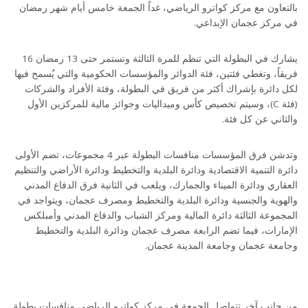
بالتعاون مع مركز كواترو الرياضي، غداً الجمعة خامس أيام شهر رمضان
في مركز عجمان الإبداعي.
يشارك في البطولة التي تنظم للمرة الثالثة وتستمر حتى 13 رمضان 16
فريقاً، وتغطي فئتين، فئة الدوائر والمؤسسات الحكومية والتي يُسمح فيها
لكل دائرة بإشراك أكثر من فريق في البطولة، وفئة الأفراد والشركات
(فئة C)، وسيتم تخصيص كأس وميداليات وجوائز مالية للمركزين الأول
والثاني عن كل فئة.
وتدشن فرق المؤسسات منافسات البطولة عبر 4 مجموعات، تضم الأولى
دائرة التنمية الاقتصادية ودائرة البلدية والتخطيط ودائرة الأراضي والتنظيم
العقاري ودائرة الميناء والجمارك، ويلعب في الثانية فرق الدفاع المدني
والهوية والجنسية ودائرة البلدية والتخطيط ومصرف عجمان، ويتواجد في
المجموعة الثالثة دائرة المالية ومركز الشباب والدفاع المدني وأمبلكس
الإمارات، فيما تضم الرابعة مصرف عجمان ودائرة البلدية والتخطيط
وجامعة عجمان وجامعة المدينة عجمان.
من جانبٍ آخر تتواصل الجمعة في مركز كواترو الرياضي منافسات بطولة