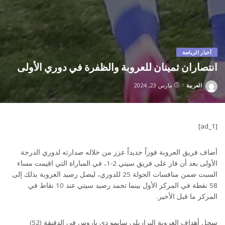
أخبار الرياضة
انتصاران ثمينان للعروبة والظفرة في دوري الأولى
العربية
مارس 23, 2024
Posted
by
[ad_1]
أضاف فريق العروبة فوزاً جديداً عزز من خلاله صدارته لدوري الدرجة
الأولى بعد أن فاز على فريق سيتي 2-1، في المباراة التي اقيمت مساء
السبت ضمن منافسات الجولة 25 للدوري، ليصل رصيد العروبة بذلك إلى
58 نقطة في المركز الأول بينما تجمد رصيد سيتي عند 10 نقاط في
المركز ما قبل الأخير.
سجل أهداف العروبة البرازيلي سايمو دي باروس في الدقيقة (52)