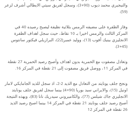
والنيجيري محمد ديوب (90+3)، وسجل لفريق سيتي الايطالي أشرف لزعر
(59).
وفاز الظفرة على مضيفه الرمس بثلاثية نظيفة ليصبح رصيده 40 في
المركز الثالث والرمس اخيرا بـ 10 نقاط، حيث سجل اهداف الظفرة
الانجليزي بينيك أفوب (13)، ووليد عمبر(22)، البرازيلي فيكتور سانتوس
(45+3).
وتعادل مصفوت مع الحمرية بدون اهداف وأصبح رصيد الحمرية 27 نقطة
في المركز 11، ووصل فريق مصفوت إلى 21 نقطة في المركز 16.
ونجح جلف يونايتد من التعادل مع الذيد 2-2، اذ سجل للذيد الجامايكي لامار
اونيل (15)، والايراني سيد بوريا (90+4) بينما سجل لفريق جلف يونايتد
الانجليزي جاك شيلس (77)، والكاميروني سيدريك نانا (83)، وبهذه النتيجة
أصبح رصيد جلف يونايتد 21 نقطة في المركز 14 بينما اصبح رصيد الذيد
26 نقطة في المركز 12