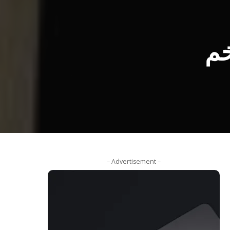
خم
– Advertisement –