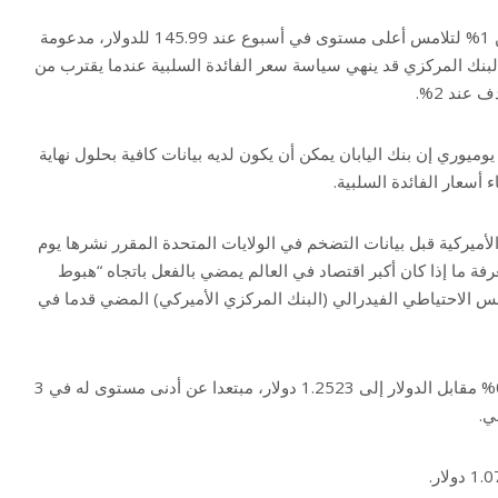
وارتفعت العملة اليابانية بأكثر من 1% لتلامس أعلى مستوى في أسبوع عند 145.99 للدولار، مدعومة
البنك المركزي قد ينهي سياسة سعر الفائدة السلبية عندما يقترب من
عند 2%.
وميوري إن بنك اليابان يمكن أن يكون لديه بيانات كافية بحلول نهاية
ء أسعار الفائدة السلبية.
ميركية قبل بيانات التضخم في الولايات المتحدة المقرر نشرها يوم
عرفة ما إذا كان أكبر اقتصاد في العالم يمضي بالفعل باتجاه “هبوط
لس الاحتياطي الفيدرالي (البنك المركزي الأميركي) المضي قدما في
وقفز الجنيه الاسترليني بنحو 0.5% مقابل الدولار إلى 1.2523 دولار، مبتعدا عن أدنى مستوى له في 3
ي.