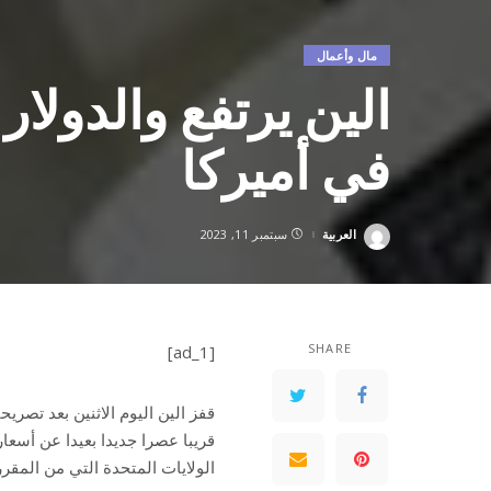
مال وأعمال
الين يرتفع والدولار
في أميركا
العربية
سبتمبر 11, 2023
Posted
by
SHARE
[ad_1]
قفز الين اليوم الاثنين بعد تصريح
قريبا عصرا جديدا بعيدا عن أسعا
الولايات المتحدة التي من المقرر