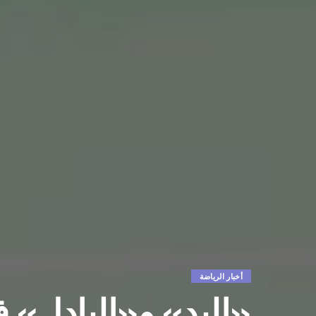
أخبار الرياضة
«اليد» و«البادل» ف