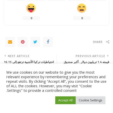
0
0
SHARE
NEXT ARTICLE
PREVIOUS ARTICLE
قيمته 1.4 تريليون دولار.. أكبر صندوق
احتياطيات تركيا الأجنبية ترتفع إلى 16.15
سيادي في العالم يغلق مكتب شنغهاي
مليار دولار
We use cookies on our website to give you the most
relevant experience by remembering your preferences and
repeat visits. By clicking “Accept All”, you consent to the use
Leave a Reply
of ALL the cookies. However, you may visit "Cookie
Settings" to provide a controlled consent.
لن يتم نشر عنوان بريدك الإلكتروني.
الحقول الإلزامية مشار إليها بـ
*
Accept All
Cookie Settings