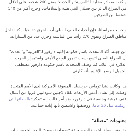
وأكدت مصادر محلية لـ”العربية” و”الحدث” مقتل 260 شخصا على الأقل
في الصراع الدائر بين قبيلتي البني هلبة والسلامات، وجرح أكثر من 540
شخصا من الطرفين.
وبحسب مراسلنا، فإن أحداث العنف القبلي أدت لحرق 36 حيا سكنيا داخل
مناطق الصراع ونفوق 270 رأسا من الماشية وحرق عدد من السيارات.
من جهته، أكد المتحدث باسم حكومة إقليم دارفور لـ”العربية” و”الحدث”
أن الصراع القبلي اتسع بسبب تدهور الوضع الأمني واستمرار الحرب
الدائرة في البلاد. كما وصف المتحدث باسم حكومة دارفور مصطفى
الجميل الوضع بالإقليم بأنه كارثي.
هذا وكانت ليندا توماس جرينفيلد، المبعوثة الأميركية لدى الأمم المتحدة
وصلت إلى تشاد، أمس الأربعاء، للقاء لاجئين سودانيين فروا من أعمال
عنف عرقية وجنسية في دارفور، وهو أمر قالت إنه “يذكر”
بالفظائع التي
ارتكبت قبل 20 عاما
، ووصفتها واشنطن بأنها إبادة جماعية.
معلومات “مضللة”
هذا وفي سياق آخر، قالت صحيفة “سودان تربيون”، اليوم الخميس، إن