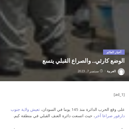
أخبار العالم
الوضع كارثي.. والصراع القبلي يتسع
العربية
سبتمبر 7, 2023
Posted
by
[ad_1]
على وقع الحرب الدائرة منذ 145 يوما في السودان،
تعيش ولاية جنوب
دارفور صراعا آخر
، حيث اتسعت دائرة العنف القبلي في منطقة كبم.