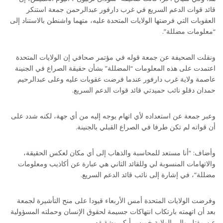
قائد قوات الدعم السريع في غرب دارفور عبدالرحمن جمعة استنكر
العقوبات التي فرضتها الولايات المتحدة عليه، متهما واشنطن بالاستناد إلى
“معلومات مضللة”.
ونقلت الصحيفة عن جمعة قوله في مؤتمر صحافي إن الولايات المتحدة
اعتمدت على هذه المعلومات “المضللة” بشأن حقيقة الصراع في الجنينة
عاصمة ولاية غرب دارفور عندما فرضت عقوبات عليه وعلى عبدالرحيم
حمدان دقلو نائب حميدتي قائد قوات الدعم السريع.
وعبر جمعة عن استعداده لأي اتهام يوجه إليه من أي جهة، لكنه شدد على
أن قواته لم تكن طرفا في الصراع القبلي بالجنينة.
وأضاف: “أنا مستعد للمحاسبة والذهاب إلى أي مكان لعكس الحقيقة،
والاتهامات المنسوبة لي وللقائد الثاني هي عبارة عن أكاذيب ومعلومات
مضللة”، في إشارة إلى نائب قائد الدعم السريع.
وفرضت الولايات المتحدة أمس الأربعاء قيودا على منح التأشيرة لجمعة
بعد أن اتهمته بارتكاب انتهاكات جسيمة لحقوق الإنسان وحملته المسؤولية
عن مقتل والي الولاية خميس أبكر وشقيقه.