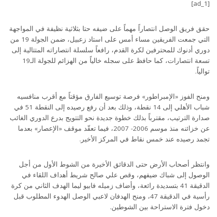
[ad_1]
حقق فريق الوصل انتصاراً مهماً على ضيفه حتا بثلاثية نظيفة في المواجهة
التي جمعت الفريقين مساء أمس على استاد زعبيل، ضمن الجولة 19 من
دوري أدنوك للمحترفين لكرة القدم، رافعاً سلسلة انتصاراته المتتالية إلى
تسعة انتصارات، كما حافظ على سجله خالياً من الهزائم للجولة الـ19
توالياً.
ومنح الفوز «الإمبراطور» فرصة توسيع الفارق مؤقتاً مع أقرب منافسيه
شباب الأهلي إلى 14 نقطة، وذلك بعد أن رفع رصيده إلى النقطة 51 في
صدارة الترتيب، مقترباً بذلك خطوة جديدة نحو التتويج بدرع الدوري الغائب
عن خزائنه منذ موسم 2006- 2007، فيما تعقّد موقف «الإعصار» بعدما
تجمد رصيده عند خمس نقاط في المركز الأخير.
وانتظر أصحاب الأرض حتى الدقائق الأخيرة من الشوط الأول من أجل
الوصول إلى شباك ضيفهم، وقص علي صالح شريط أهداف اللقاء في
الدقيقة 41 بتسديدة رائعة، وأضاف زميله فابيو ليما الهدف الثاني من كرة
رأسية في الدقيقة 47، ومنح الهدفان لاعبي الوصل الهدوء المطلوب قبل
دخول فترة الاستراحة بين الشوطين.