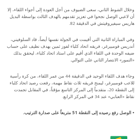
وخلال الشوط الثاني، سعى الضيوف من أجل العودة إلى أجواء اللقاء، إلا
أن لاعبي الوصل نجحوا في تعزيز تقدمهم بالهدف الثالث بواسطة البديل
هاريس سيفيروفيتش في الدقيقة 82.
وفي المباراة الثانية التي أقيمت في الجولة نفسها أيضاً، قاد السلوفيني،
أندريس فومبيرغر، فريقه اتحاد كلباء لفوز ثمين بهدف نظيف على حساب
ضيفه الوحدة في اللقاء الذي أقيم على استاد اتحاد كلباء، ليحقق بذلك
«النمور» الانتصار الثاني على التوالي.
وجاء هدف اللقاء الوحيد في الدقيقة 44 من عمر اللقاء، من كرة رأسية
للاعب فومبيرغر، ليمنح فريقه ثلاث نقاط مهمة، رفعت رصيد اتحاد كلباء
إلى النقطة 20، متقدماً إلى المركز التاسع مؤقتاً، في المقابل تجمدت
نقاط «العنابي» عند 34 في المركز الرابع.
• الوصل رفع رصيده إلى النقطة 51 متربعاً على صدارة الترتيب.