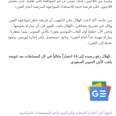
وغيره من اللاعبين، لذلك نتمنّى أن تتم الموافقة على طلبنا، حتى يحصل
اللاعبون على فرصة جيدة للاستعداد للمواجهة المرتقبة أمام العين».
من جانبه، أكد لاعب الهلال علي البليهي، أن فريقه جاهز لمواجهة العين.
وقال في تصريح صحافي: «الهلال يلعب للفوز في أي مباراة يخوضها،
ونحن الآن حققنا أول ألقاب الموسم بفوزنا بكأس السوبر، بينما تنتظرنا
مباراة مهمة جداً أمام العين». وتابع: «سنحصل على إجازة ليومين، ونعود
بعدها إلى العين».
. الهلال رفع رصيده إلى 34 انتصاراً متتالياً في كل المسابقات بعد تتويجه
بلقب كأس السوبر السعودي.
تابعوا آخر أخبارنا المحلية والرياضية وآخر المستجدات السياسية