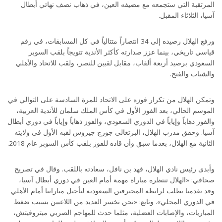
المرتقبة التي ستجمعه مع مضيفه العين، في ذهاب نصف نهائي أبطال
آسيا، الثلاثاء المقبل.
ورفع الهلال رصيده إلى 34 انتصاراً متتالياً في كل المسابقات، في رقم
قياسي تاريخي، بينما عزز صدارته كأكثر الأندية تتويجاً بلقب السوبر
السعودي برصيد أربعة ألقاب، مقابل لقبين للنصر، ولقب للاتحاد والأهلي
والشباب والفتح.
وتمكن الهلال من تكرار فوزه على الاتحاد للمرة السادسة على التوالي في
الموسم الحالي، بعد الفوز الأول في كأس الملك سلمان للأندية العربية،
والفوز ذهاباً وإياباً في الدوري السعودي، والفوز ذهاباً وإياباً في دوري أبطال
آسيا. وحقق مدرب الهلال، البرتغالي جورج جيزوس لقبه الأول في ولايته
الثانية مع الهلال، بعدما سبق وأن قاده للفوز بلقب كأس السوبر عام 2018.
وأبدى رئيس نادي الهلال، فهد بن نافل، سعادته باللقب. وقال في تصريح
صحافي: «الهلال تنتظره مباراة مهمة أمام العين في دوري أبطال آسيا،
وقد تقدمنا بطلب لرابطة المحترفين السعودية لتأجيل مباراتنا أمام الأهلي
في الدوري المحلي». وتابع: «نحن نخسر العديد من اللاعبين بسبب ضغط
المباريات، والإصابات العضلية، مثلما حدث للمهاجم الصربي ميتروفيتش،