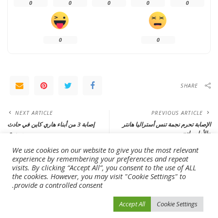
0
0
0
0
0
0
0
SHARE
NEXT ARTICLE
PREVIOUS ARTICLE
الإصابة تحرم نجمة تنس أستراليا هانتر
إصابة 3 من أبناء هاري كاين في حادث
«الأولمبياد»
مروري
We use cookies on our website to give you the most relevant
experience by remembering your preferences and repeat
Leave a Reply
visits. By clicking “Accept All”, you consent to the use of ALL
the cookies. However, you may visit "Cookie Settings" to
لن يتم نشر عنوان بريدك الإلكتروني.
الحقول الإلزامية مشار إليها بـ
*
provide a controlled consent.
Accept All
Cookie Settings