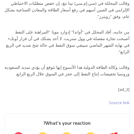
وقالت المحللة في (سي.إم.سي) تينا تنغ، إن خفض متطلبات الاحتياطي
الإلزامي في الصين أسهم في رفع أسعار الطاقة والمعادن الصناعية بشكل
عام، وفق “رويترز”.
من جانبه، أفاد المحلل في “أواندا” إدوارد مويا: “المراهنة على النفط
أصبحت تجارة مفضلة في وول ستريت. لا أحد يشكك في أن قرار أوبك+
في نهاية الشهر الماضي سيبقي سوق النفط في حالة شح شديد في الربع
الرابع”.
وقالت وكالة الطاقة الدولية هذا الأسبوع إنها تتوقع أن يؤدي تمديد السعودية
وروسيا تخفيضات إنتاج النفط إلى عجز في السوق خلال الربع الرابع.
[ad_2]
Source link
What’s your reaction?