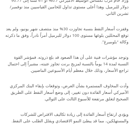
وزاد خام غرب تكساس الوسيط الأميركي 0.7% أو 61 سنتا إلى 90.77
دولار للبرميل. وهذا أعلى مستوى تداول للخامين القياسيين منذ نوفمبر/
تشرين الثاني.
وقفزت أسعار النفط بنسبة تجاوزت 30% منذ منتصف شهر يونيو، ولم يعد
توقع المحللين بلوغها مستوى 100 دولار للبرميل أمراً نادراً، وفق ما ذكرته
وكالة “بلومبرغ”.
وتوجد مؤشرات فنية على أن هذا الصعود قد بلغ ذروته. فمؤشر القوة
النسبة لمدة 14 يوماً بالنسبة لمزيج برنت تجاوز عتبته، مشيراً إلى احتمال
تراجع الأسعار، وذلك خلال معظم أيام الأسبوعين الماضيين.
وأدت المخاوف المستمرة بشأن العرض، وتوقعات بإبقاء البنك المركزي
الأميركي أسعار الفائدة دون تغيير، إلى وضع أسعار النفط على الطريق
الصحيح لتغلق مرتفعة للأسبوع الثالث على التوالي.
ويؤدي ارتفاع أسعار الفائدة إلى زيادة تكاليف الاقتراض للشركات
والمستهلكين، مما قد يبطئ النمو الاقتصادي ويقلل الطلب على النفط.