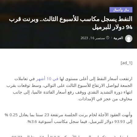
مال وأعمال
النفط يسجل مكاسب للأسبوع الثالث.. وبرنت قرب
94 دولار للبرميل
العربية
سبتمبر 16, 2023
Posted
by
[ad_1]
ارتفعت أسعار النفط إلى أعلى مستوى لها
في 10 أشهر
في تعاملات
الجمعة ليواصل الارتفاع للأسبوع الثالث على التوالي، وسط توقعات بقرب
انتهاء دورة التشديد النقدي ووقف رفع أسعار الفائدة عالميا، إلى جانب
مخاوف من عجز في الإمدادات.
وأنهت العقود الآجلة لخام برنت الجلسة مرتفعة 23 سنتا بما يعادل 0.25 %
إلى 93.93 دولار للبرميل، فيما سجل مكاسب أسبوعية 3.6%.