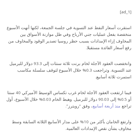
[ad_1]
استقرت أسعار النفط عند التسوية في جلسة الجمعة، لكنها أنهت الأسبوع
منخفضة بفعل عمليات جني الأرباح وفي ظل موازنة الأسواق بين
المخاوف إزاء الإمدادات بسبب حظر روسيا تصدير الوقود والمخاوف من
رفع أسعار الفائدة مستقبلا.
وانخفضت العقود الآجلة لخام برنت ثلاثة سنتات إلى 93.3 دولار للبرميل
عند التسوية. وتراجعت 0.3% خلال الأسبوع لتوقف سلسلة مكاسب
استمرت ثلاثة أسابيع.
فيما ارتفعت العقود الآجلة لخام غرب تكساس الوسيط الأميركي 40 سنتا
أو 0.5% إلى 90.03 دولار للبرميل. وهبط الخام 0.03% خلال الأسبوع، أول
تراجع
منذ أربعة أسابيع
، وفق “رويترز”.
وارتفع الخامان بأكثر من 10% على مدار الأسابيع الثلاثة السابقة وسط
مخاوف بشأن نقص الإمدادات العالمية.