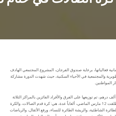
انية فعالياتها، برعاية صندوق الفرجان، المشروع المجتمعي الهادف
طويرية والمجتمعية في الأحياء السكنية، حيث شهدت الدورة مشاركة
بلغت جوائز الدورة المالية 270 ألف درهم، تم توزيعها على الفرق والأفراد الفائزين بالمراكز الثلاثة
الأولى. وتضمنت الدورة، التي انطلقت 12 مارس الماضي، ألعاباً عدة، هي: كرة قدم الصالات، والكرة
ائرة الشاطئية، والريشة الطائرة للنساء، ورفع الأثقال، والرياضات