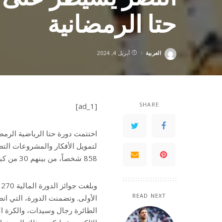
حتا الرمضانية
العربية
أبريل 4, 2024
Posted
by
SHARE
[ad_1]
اختتمت دورة حتا الرياضية الرمض
لتمويل الأفكار والمشروعات الت
858 شخصاً، من بينهم 30 من كبار المواطنين.
و
READ NEXT
الطائرة رجال وسيدات، والكرة الط