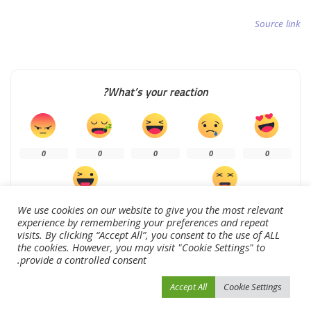
Source link
What’s your reaction?
0
0
0
0
0
0
0
We use cookies on our website to give you the most relevant
experience by remembering your preferences and repeat
visits. By clicking “Accept All”, you consent to the use of ALL
the cookies. However, you may visit "Cookie Settings" to
provide a controlled consent.
SHARE
Accept All
Cookie Settings
NEXT ARTICLE
PREVIOUS ARTICLE