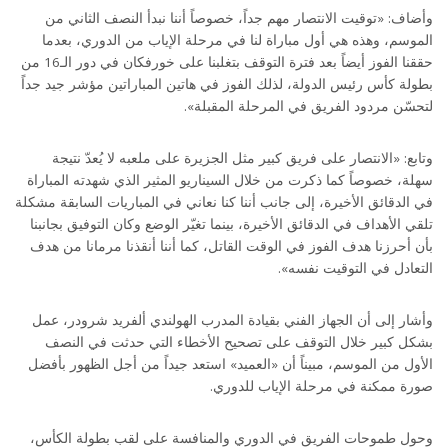
وأضاف: «توقيت الانتصار مهم جداً، خصوصاً أننا نبدأ النصف الثاني من
الموسم، وهذه هي أول مباراة لنا في مرحلة الإياب من الدوري، بعدما
حققنا الفوز أيضاً بعد فترة التوقف بتغلبنا على خورفكان في دور الـ16 من
بطولة كأس رئيس الدولة، لذلك الفوز في هاتين المباراتين مؤشر جيد جداً
لتحسّن مردود الفريق في المرحلة المقبلة».
وتابع: «الانتصار على فريق كبير مثل الجزيرة على ملعبه لا يُعدّ نتيجة
سهلة، خصوصاً كما ذكرت من خلال السيناريو المثير الذي شهدته المباراة
في الدقائق الأخيرة، إلى جانب أننا كنا نعاني في المباريات السابقة مشكلة
تلقي الأهداف في الدقائق الأخيرة، بينما تغيّر الوضع وكان التوفيق بجانبنا
بأن أحرزنا هدف الفوز في الوقت القاتل، كما أننا أنقذنا مرمانا من هدف
التعادل في التوقيت نفسه».
وأشار إلى أن الجهاز الفني بقيادة المدرب الهولندي ألفريد شرودر، عمل
بشكل كبير خلال التوقف على تصحيح الأخطاء التي حدثت في النصف
الأول من الموسم، مبيناً أن «العميد» استعد جيداً من أجل الظهور بأفضل
صورة ممكنة في مرحلة الإياب للدوري.
وحول طموحات الفريق في الدوري والمنافسة على لقب بطولة الكأس،