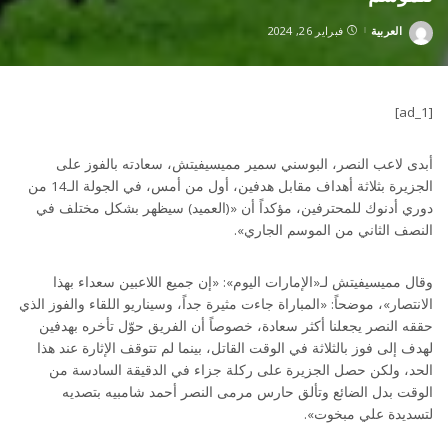
العربية
فبراير 26, 2024
Posted
by
[ad_1]
أبدى لاعب النصر، البوسني سمير مميسيفيتش، سعادته بالفوز على
الجزيرة بثلاثة أهداف مقابل هدفين، أول من أمس، في الجولة الـ14 من
دوري أدنوك للمحترفين، مؤكداً أن «(العميد) سيظهر بشكل مختلف في
النصف الثاني من الموسم الجاري».
وقال مميسيفيتش لـ«الإمارات اليوم»: «إن جميع اللاعبين سعداء بهذا
الانتصار»، موضحاً: «المباراة جاءت مثيرة جداً، وسيناريو اللقاء والفوز الذي
حققه النصر يجعلنا أكثر سعادة، خصوصاً أن الفريق حوّل تأخره بهدفين
لهدف إلى فوز بالثلاثة في الوقت القاتل، بينما لم تتوقف الإثارة عند هذا
الحد، ولكن حصل الجزيرة على ركلة جزاء في الدقيقة السادسة من
الوقت بدل الضائع وتألق حارس مرمى النصر أحمد شامبيه بتصديه
لتسديدة علي مبخوت».