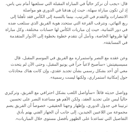
قال: «يجب أن نركز حالياً في المباراة المقبلة التي سنلعبها أمام بني ياس،
إذ لن تكون مباراة سهلة، حيث إن هدفنا في الدوري هو مواصلة
الانتصارات والتقدم في الترتيب، بينما بالنسبة إلى الكأس فقد تأهلنا إلى
ربع النهائي، ونترقب القرعة التي ستحدد هوية الفريق الذي سنلعب ضده
في دور الثمانية، حيث إن مباريات الكأس لها حسابات مختلفة، وكل مباراة
لها ظروفها الخاصة، ونأمل أن نتقدم خطوة بخطوة إلى الأدوار المتقدمة
في المسابقة».
وعن عقده مع النصر واستمراره مع الفريق في الموسم المقبل، قال
مميسيفيتش: «سأصبح لاعباً حراً في يونيو المقبل، وحتى الآن لم يتحدث
معي أي أحد بشكل رسمي بشأن تجديد عقدي، وإن كانت هناك محادثات
حول إمكانية استمراري، ولكنها ليست رسمية».
وواصل حديثه قائلاً: «سأواصل اللعب بشكل احترافي مع الفريق، وتركيزي
حالياً ليس على تجديد العقد، ولكن الأهم هو مساعدة النصر على تحسين
ترتيبنا في جدول الدوري، وإظهار وجهنا الحقيقي، خصوصاً أن الفريق يضم
مجموعة من اللاعبين الجيدين، إلى جانب أن الجهاز الفني يهتم بأدق
التفاصيل التي تساعدنا على الظهور بأفضل مستوى خلال المباريات».