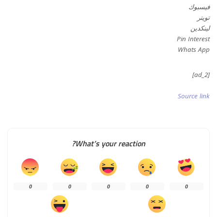
فيسبوك
تويتر
لينكدين
Pin Interest
Whats App
[ad_2]
Source link
What’s your reaction?
0
0
0
0
0