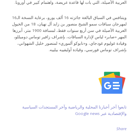
العربية الأصيلة، التي بات لها قاعدة عريضة، واهتمام كبير في أوروبا.
ويتنافس في السباق البالغة جائزته 16 ألف يورو، برعاية النسخة الـ16
لمهرجان سباقات سمو الشيخ منصور بن زايد آل نهيان، 18 من الخيول
العربية الأصيلة في سن أربع سنوات فقط، لمسافة 1900 متر، أبرزها
المهر «صابر» لياس لإدارة السباقات، بإشراف زافير توماس دوميللو،
وقيادة غوليوم غودجاي، و«نابوكو ألموري» لمنصور خليل الشهواني،
بإشراف توماس فورسي، وقيادة أوليفييه بيلييه.
تابعوا آخر أخبارنا المحلية والرياضية وآخر المستجدات السياسية
والإقتصادية عبر Google news
Share