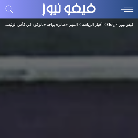
فيفو نيوز
>
Blog
>
أخبار الرياضة
>
المهر «صابر» يواجه «نابوكو» في كأس الوثبة اليوم