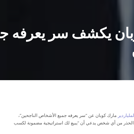
وبان يكشف سر يعرفه ج
ملياردير
مارك كوبان عن “سر يعرفه جميع الأشخاص الناجحين”،
الحذر من أي شخص يدعي أن “يبيع لك استراتيجية مضمونة لكسب