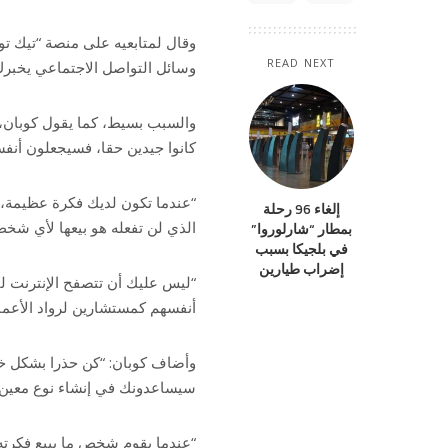
READ NEXT
وسائل التواصل الاجتماعي يخبر
كانوا جيدين حقا، فسيجعلون أنفسه
“عندما تكون لديك فكرة عظيمة، 
إلغاء 96 رحلة
الذي لن تفعله هو بيعها لأي شخ
بمطار “شارلوروا”
في بلجيكا بسبب
إضراب طيارين
“ليس عليك أن تتصفح الإنترنت لف
أنفسهم كمستشارين لرواد الأعما
وأضاف كوبان: “كن حذرا بشكل خ
سيساعدونك في إنشاء نوع معين 
“عندما يقوم شخص ما ببيع فكرته 