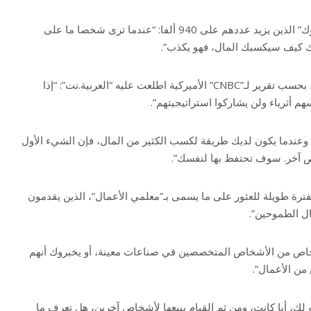
وقال لمتابعيه على منصة “تيك توك” الذين يزيد عددهم على 940 ألفا: “عندما ترى شخصا ما على
ك كيف سيكسبك المال، فهو يكذب”.
والسبب بسيط، كما يقول كوبان، بحسب تقرير لـ”CNBC” الأميركية اطلعت عليه “العربية.نت”: “إذا
م أثرياء ولن يشاركوا استراتيجيتهم”.
وعندما يكون لديك طريقة لكسب الكثير من المال، فإن الشيء الأول
ص آخر. سوف تحتفظ بها لنفسك”.
ترة طويلة للعثور على ما يسمى بـ”معلمي الأعمال”، الذين يقدمون
ل الطموحين”.
اص من الأشخاص المتخصصين في صناعات معينة، أو يخبروك أنهم
من الأعمال”.
لك، أيا كانت، ومن ثم القيام ببيعها لأشخاص آخرين، هل تعرف ما