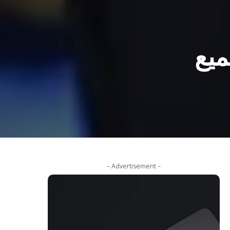
ميع
– Advertisement –