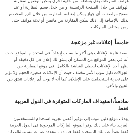
هواتف الماركات بكل بساطة. من ناحية أخرى يمكن الوصول لمقارنة
الهواتف من خلال الصفحة الرئيسية أو من خلال قسم المقارنة أو عند
تصفح مواصفات أي جهاز يمكن إضافته للمقارنة من خلال الزر المخصص
لذلك. بالإضافة إلى ذلك يمكن المقارنة بين هاتفين أو ثلاثة هواتف حتى
ومن مختلف الماركات.
خامساً: إعلانات غير مزعجة
بصفة عامة الإعلانات هي أكثر ما يسبب إزعاجاً في استخدام المواقع. حيث
أنه في بعض المواقع من الممكن أن ينبثق لك إعلان في كل دقيقة أو
يظهر أحد الإعلانات ليغطي الشاشة بالكامل. في موقع المقارنة بين
الجوالات دليل موب الأمر مختلف حيث أن الإعلانات صغيرة الحجم ولا تؤثر
على تجربة استخدامك على الإطلاق. كما أنه لا يوجد أي إعلانات تنبثق بين
الحين والآخر.
سادساً: استهداف الماركات المتوفرة في الدول العربية
فقط
يهدف موقع دليل موب إلى توفير أفضل تجربة استخدام للمستخدمين
العرب. بناء على ذلك يوفر الموقع الماركات الموجودة في الدول العربية
فقط بعيداً عن تلك المتوفرة فقط في دول محددة غير عربية. وبالتالي لن