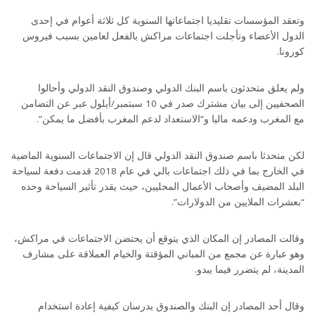
وتعقد المؤسسات تقليديا اجتماعاتها السنوية كل ثلاثة أعوام في إحدى
الدول الأعضاء وتأجلت اجتماعات مراكش بالفعل لعامين بسبب فيروس
كورونا.
ولم يعلق متحدثون باسم البنك الدولي وصندوق النقد الدولي وأحالوا
الصحفيين إلى بيان مشترك صدر في 10 سبتمبر/أيلول عبر عن التضامن
مع المغرب ودعمه ماليا و”الاستعداد لدعم المغرب بأفضل ما يمكن”.
لكن متحدثا باسم صندوق النقد الدولي قال إن الاجتماعات السنوية الماضية
في الخارج بما في ذلك اجتماعات بالي في عام 2018 قدمت دفعة لسياحة
البلد المضيف وأصحاب الأعمال المحليين، حيث يقدر تأثير السياحة وحده
“بعشرات الملايين من الدولارات”.
وقالت المصادر إن المكان الذي يتوقع أن يحتضن الاجتماعات في مراكش،
وهو عبارة عن مجمع من المباني المؤقتة والخيام العملاقة على مشارف
المدينة، لم يتضرر فيما يبدو.
وقال أحد المصادر إن البنك والصندوق يدرسان كيفية إعادة استخدام