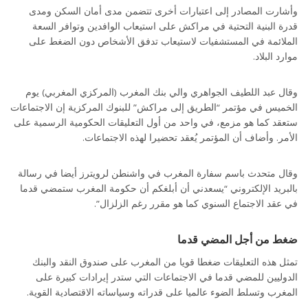
وأشارت المصادر إلى اعتبارات أخرى تتضمن مدى أمان السكن ومدى
قدرة البنية التحتية في مراكش على استيعاب الوافدين وتوافر السعة
الملائمة في المستشفيات لاستيعاب تدفق الأشخاص دون الضغط على
موارد البلاد.
وقال عبد اللطيف الجواهري والي بنك المغرب (المركزي المغربي) يوم
الخميس في مؤتمر “الطريق إلى مراكش” للبنوك المركزية إن الاجتماعات
ستعقد كما هو مزمع، في واحد من أول التعليقات الحكومية الرسمية على
الأمر. وأضاف أن المؤتمر يُعقد تحضيرا لهذه الاجتماعات.
وقال متحدث باسم سفارة المغرب في واشنطن لرويترز أيضا في رسالة
بالبريد الإلكتروني “يسعدني أن أبلغكم أن حكومة المغرب ستمضي قدما
في عقد الاجتماع السنوي كما هو مقرر رغم الزلزال”.
ضغط من أجل المضي قدما
تمثل هذه التعليقات ضغطا قويا من المغرب على صندوق النقد والبنك
الدوليين للمضي قدما في الاجتماعات التي ستدر إيرادات كبيرة على
المغرب وتسلط الضوء عالميا على قدراته وسياساته الاقتصادية القوية.