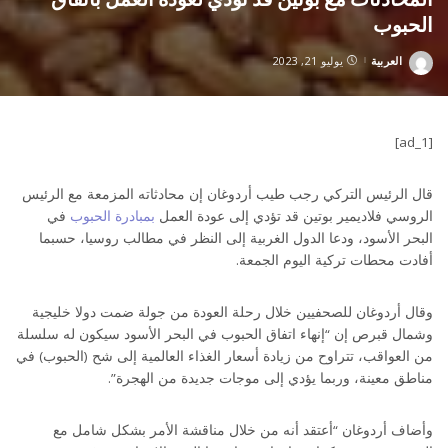
الحبوب
العربية
يوليو 21, 2023
Posted
by
[ad_1]
قال الرئيس التركي رجب طيب أردوغان إن محادثاته المزمعة مع الرئيس
الروسي فلاديمير بوتين قد تؤدي إلى عودة العمل
بمبادرة الحبوب
في
البحر الأسود، ودعا الدول الغربية إلى النظر في مطالب روسيا، حسبما
أفادت محطات تركية اليوم الجمعة.
وقال أردوغان للصحفيين خلال رحلة العودة من جولة ضمت دولا خليجية
وشمال قبرص إن “إنهاء اتفاق الحبوب في البحر الأسود سيكون له سلسلة
من العواقب، تتراوح من زيادة أسعار الغذاء العالمية إلى شح (الحبوب) في
مناطق معينة، وربما يؤدي إلى موجات جديدة من الهجرة”.
وأضاف أردوغان “أعتقد أنه من خلال مناقشة الأمر بشكل شامل مع