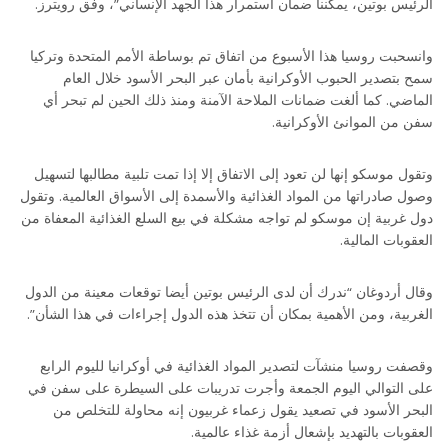
الرئيس بوتين، يمكننا ضمان استمرار هذا الجهد الإنساني”، وفق رويترز.
وانسحبت روسيا هذا الأسبوع من اتفاق تم بوساطة الأمم المتحدة وتركيا
سمح بتصدير الحبوب الأوكرانية بأمان عبر البحر الأسود خلال العام
الماضي. كما ألغت ضمانات الملاحة الآمنة ومنذ ذلك الحين لم تبحر أي
سفن من الموانئ الأوكرانية.
وتقول موسكو إنها لن تعود إلى الاتفاق إلا إذا تمت تلبية مطالبها لتسهيل
وصول صادراتها من المواد الغذائية والأسمدة إلى الأسواق العالمية. وتقول
دول غربية إن موسكو لم تواجه مشكلة في بيع السلع الغذائية المعفاة من
العقوبات المالية.
وقال أردوغان “ندرك أن لدى الرئيس بوتين أيضا توقعات معينة من الدول
الغربية، ومن الأهمية بمكان أن تتخذ هذه الدول إجراءات في هذا الشأن”.
وقصفت روسيا منشآت لتصدير المواد الغذائية في أوكرانيا لليوم الرابع
على التوالي اليوم الجمعة وأجرت تدريبات على السيطرة على سفن في
البحر الأسود في تصعيد يقول زعماء غربيون إنه محاولة للتخلص من
العقوبات بالتهديد بإشعال أزمة غذاء عالمية.