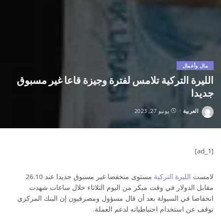
مال وأعمال
الليرة التركية تلامس لفترة وجيزة قاعا غير مسبوق
جديدا
العربية
يونيو 27, 2023
Posted
by
[ad_1]
لامست
الليرة التركية
مستوى منخفضا غير مسبوق جديدا عند 26.10
مقابل الدولار في وقت مبكر من اليوم الثلاثاء خلال ساعات شهدت
انخفاضا في السيولة بعد أن قال مسؤول ومصرفيون إن البنك المركزي
توقف عن استخدام احتياطياته لدعم العملة.