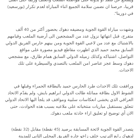
قريبا، حرصنا ان نضمن سلامة الجميع اثناء المباراة لعدم تكرار (بورسعيد)
في دورينا”.
وشهدت مباراة القوة الجوية ومضيفه دهوك بحضور أكثر من 40 ألف
متفرج، قبل انتهائها نزول عدد من المشجعين الى أرضية الملعب وقيامهم
بالاشتباك مع عدد من لاعبي القوة الجوية ومن بينهم حارس الفريق الدولي
السابق محمد حميد الذي اظهرت مقاطع فيديو مصورة على مواقع
التواصل، اشتباكه وكذلك زميله الدولي السابق همام طارق، مع مشجعي
دهوك وسط عجز عناصر امن الملعب بالتصدي والسيطرة على تلك
الاحداث.
ورافقت تلك الاحداث طرد الحارس حميد بالبطاقة الحمراء وقبلها في
الشوط الاول بطاقة مماثلة طالت الدولي ابراهيم بايش، ولم يقدّم الاتحاد
العراقي الذي يخشى انعكاسات سلبية ومواقف قد يلجأ اليها الاتحاد الدولي
تتعلق بمستقبل مباريات منتخباته على ملاعبه بسبب هذه الحوادث، حتى
الان أي توضيح او تعليق ازاء حادثة ملعب دهوك.
يتصدر القوة الجوية لائحة المسابقة برصيد (45 نقطة) مقابل (32 نقطة)
لدهوك رابع الترتيب خلف زاخو جاره الفريق المحلي الثاني للمدينة