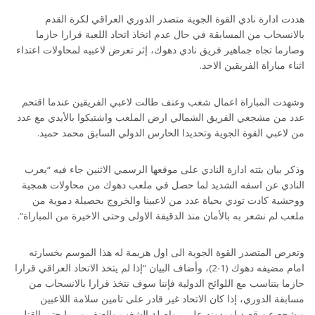
هددت ادارة نادي القوة الجوية متصدر الدوري العراقي لكرة القدم
بالانسحاب من المسابقة في حال عدم اتخاذ اتحاد اللعبة قرارا حازما
وصارما تجاه جماهير فريق نادي دهوك، إثر تعرض لاعبيه لمحاولات اعتداء
اثناء مباراة الفريقين الاحد.
وشهدت المباراة اعمال شغب وعنف طالت لاعبي الفريقين عندما اقتحم
عدد من مشجعي الفريق الشمالي ارض الملعب واشتبكوا بالأيدي مع عدد
من لاعبي القوة الجوية وتحديدا الحارس الدولي السابق محمد حميد.
وذكر بيان بثته ادارة النادي على موقعها الرسمي الاثنين جاء فيه “يعرب
النادي عن اسفه الشديد لما حصل في ملعب دهوك من محاولات همجية
ووحشية كادت تودي بحياة عدد من لاعبينا والخروج بحصيلة دموية من
ملعب لم نشعر به بالأمان منذ الدقيقة الاولى وحتى الاخيرة من المباراة”.
وتعرض المتصدر القوة الجوية الى اول هزيمة له هذا الموسم بخسارته
امام مضيفه دهوك (1-2)، وأضاف البيان “إذا لم يتخذ الاتحاد العراقي قرارا
حازما يتناسب مع اللوائح الدولية فإننا سوف نتخذ قرارا بالانسحاب من
مسابقة الدوري، إذا كان الاتحاد غير قادر على تامين سلامة اللاعبين
ويشجع عن قصد او بدونه على مواصلة الشغب والعنف وربما حتى القتل