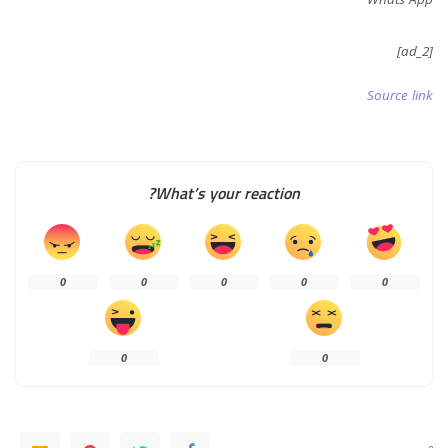
[ad_2]
Source link
What’s your reaction?
0
0
0
0
0
0
0