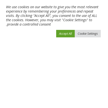
استقالة مدرب سانتوس
تفاصيل إصابة زيزو وفتوح في
We use cookies on our website to give you the most relevant
البرازيلي بعد الاحتجاجات ضده
ليلة فوز الزمالك على الأهلي
experience by remembering your preferences and repeat
بسبب التحرّش
visits. By clicking “Accept All”, you consent to the use of ALL
أبريل 16, 2024
the cookies. However, you may visit "Cookie Settings" to
أبريل 16, 2024
provide a controlled consent.
Load More
Accept All
Cookie Settings
فيفو نيوز
>
Blog
>
أخبار الرياضة
>
الأهلي يوافق على مواجهة الزمالك في الدوري المصري بالسعودية