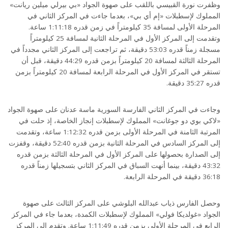
وظفرت نورة القبيسي باللقب على صهوة الجواد «بي بيرلي ميلين ريانت»
المملوك لإسطبلات «إم أي بي»، بعدما جاءت في المركز الثاني في
المرحلة الأولى لمسافة 35 كيلومتراً في زمن قدره 1:11:18 ساعة.
وتقدمت إلى المركز الأول في المرحلة الثانية لمسافة 25 كيلومتراً
مسجلة زمناً قدره 53:03 دقيقة، ثم تراجعت إلى المركز الثاني مجدداً في
المرحلة الثالثة لمسافة 20 كيلومتراً بزمن قدره 44:29 دقيقة، قبل أن
تستقر في المركز الأول في المرحلة الرابعة لمسافة 20 كيلومتراً بزمن
قدره 35:27 دقيقة.
وجاءت في المركز الثاني الفارسة السورية ماسة عدنان على صهوة الجواد
«لاكي بوي دو جوغانت» المملوك لإسطبلات إنجاز الخاصة، إذ حلت في
المرتبة الثامنة في المرحلة الأولى بزمن قدره 1:12:32 ساعة، وتقدمت
إلى المركز السادس في المرحلة الثانية بزمن قدره 52:40 دقيقة، وقفزت
إلى الصدارة بحصولها على المركز الأول في المرحلة الثالثة بزمن قدره
43:32 دقيقة، بينما أنهت السباق في المركز الثاني بتسجيلها زمناً قدره
36:18 دقيقة في المرحلة الرابعة.
وحصل الفارس ذياب عبدالله البلوشي على المركز الثالث على صهوة
الجواد «غولديكا فولي» المملوك لإسطبلات الكمدة، بعدما جاء في المركز
الرابع في المرحلة الأولى بزمن قدره 1:11:49 ساعة. وتقدم إلى المركز