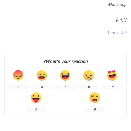
Whats App
[ad_2]
Source link
What’s your reaction?
0
0
0
0
0
0
0