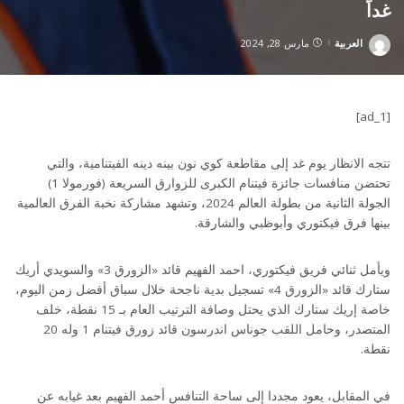
غداً
العربية
مارس 28, 2024
Posted
by
[ad_1]
تتجه الانظار يوم غد إلى مقاطعة كوي نون بينه دينه الفيتنامية، والتي
تحتضن منافسات جائزة فيتنام الكبرى للزوارق السريعة (فورمولا 1)
الجولة الثانية من بطولة العالم 2024، وتشهد مشاركة نخبة الفرق العالمية
بينها فرق فيكتوري وأبوظبي والشارقة.
ويأمل ثنائي فريق فيكتوري، احمد الفهيم قائد «الزورق 3» والسويدي أريك
ستارك قائد «الزورق 4» تسجيل بدية ناجحة خلال سباق أفضل زمن اليوم،
خاصة إريك ستارك الذي يحتل وصافة الترتيب العام بـ 15 نقطة، خلف
المتصدر، وحامل اللقب جوناس اندرسون قائد زورق فيتنام 1 وله 20
نقطة.
في المقابل، يعود مجددا إلى ساحة التنافس أحمد الفهيم بعد غيابه عن