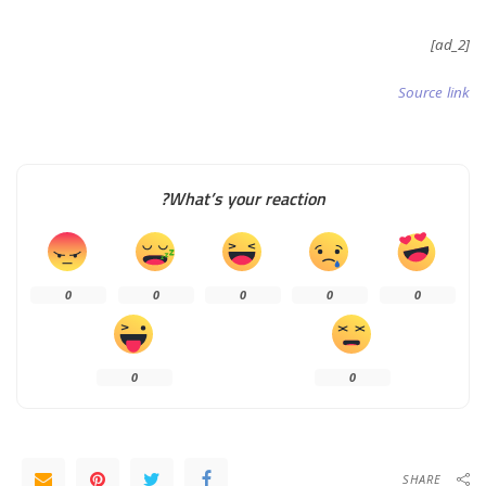
[ad_2]
Source link
What’s your reaction?
0
0
0
0
0
0
0
SHARE