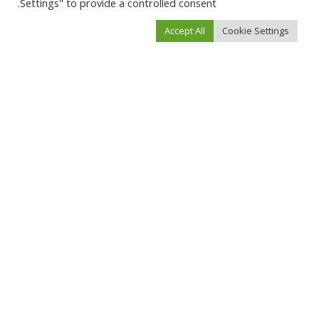
Settings" to provide a controlled consent.
احفظ اسمي، بريدي الإلكتروني، والموقع الإلكتروني في هذا المتصفح لاستخدامها المرة
المقبلة في تعليقي.
Accept All
Cookie Settings
You Might Also Enjoy
أخبار العالم
أخبار العالم