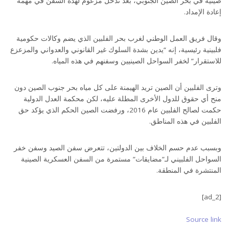
صينية في بحر الصين الجنوبي، بعد تدخل مزعوم لهذه السفن في مهمة
إعادة الإمداد.
وقال فريق العمل الوطني لغرب بحر الفلبين الذي يضم وكالات حكومية
فلبينية رئيسية، إنه “يدين بشدة السلوك غير القانوني والعدواني والمزعزع
للاستقرار” لخفر السواحل الصينيين وسفنهم في هذه المياه.
وترى الفلبين أن الصين تريد الهيمنة على كل مياه بحر جنوب الصين دون
منح أي حقوق للدول الأخرى المطلة عليه، لكن محكمة العدل الدولية
حكمت لصالح الفلبين عام 2016، ورفضت الصين الحكم الذي يؤكد حق
الفلبين في هذه المناطق.
وبسبب عدم حسم الخلاف بين الدولتين، تتعرض سفن الصيد وسفن خفر
السواحل الفلبيني لـ”مضايقات” مستمرة من السفن العسكرية الصينية
المنتشرة في المنطقة.
[ad_2]
Source link