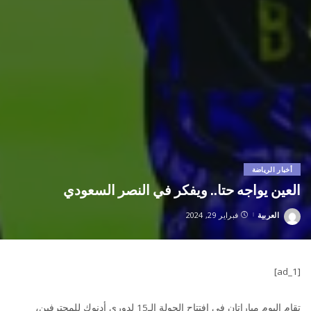
أخبار الرياضة
العين يواجه حتا.. ويفكر في النصر السعودي
العربية
فبراير 29, 2024
Posted
by
[ad_1]
تقام اليوم مباراتان في افتتاح الجولة الـ15 لدوري أدنوك للمحترفين،