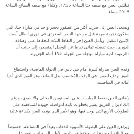
فيلتقي العين مع ضيفه حتا الساعة 17:35، وكلباء مع ضيفه البطائح الساعة
20:15 مساء.
ويسعى العين إلى ضرب أكثر من عصفور بحجر واحد في مباراة حتا، التي
ستكون تجربة مهمة قبل مواجهة النصر السعودي في دوري أبطال آسيا،
الإثنين المقبل. ويأمل العين إحراز النقاط الثلاث للحفاظ على وصافة
الدوري، حيث تفصله ثماني نقاط عن الوصل المتصدر، إلى جانب أن
«الزعيم» لديه مباراة مؤجلة من الجولة الـ13 أمام الجزيرة.
وقدم العين مباراة كبيرة أمام بني ياس في الجولة الماضية، واستطاع
الفوز بهدف لصفر، في الوقت المُحتسب بدل الضائع، وهو الفوز الذي أحيا
آماله في المنافسة.
ويُعاني العين ضغط المباريات على المستويين المحلي والآسيوي، ورغم
ذلك لايزال الفريق يسير بخطوات ثابتة لمواصلة جهوده للمنافسة على
البطولات الأربع التي يوجد فيها، وهو الأمر الذي يؤديه العين بكفاءة عالية.
ويراهن العين على البطولة الآسيوية للذهاب بعيداً في المسابقة، خصوصاً
بعد النتائج المميزة التي حققها في الدور الأول، إلى جانب الفوز على