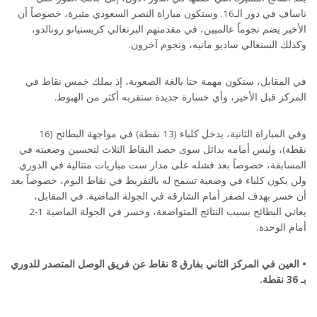
ناساف في دور الـ16. وستكون مباراة النصر السعودي مثيرة، خصوصاً أن
الأخير يضم نجوماً عالميين، في مقدمتهم البرتغالي كريستيانو رونالدو،
وكذلك السنغالي ساديو مانيه، ونجوم آخرون.
في المقابل، ستكون مهمة حتا بالغة الصعوبة، إذ يملك خمس نقاط في
المركز قبل الأخير، وأي خسارة جديدة ستقربه أكثر من الهبوط.
وفي المباراة الثانية، يدخل كلباء (13 نقطة) في مواجهة البطائح (16
نقطة)، وليس أمامه بدائل سوى حصد النقاط الثلاث لتحسين وضعيته في
المسابقة، خصوصاً بعد فشله على مدار ست مباريات متتالية في الدوري.
ولن يكون كلباء في وضعية تسمح له بالتفريط في نقاط اليوم، خصوصاً بعد
أن خسر بهدف لصفر أمام الشارقة في الجولة الماضية. في المقابل،
يعاني البطائح بسبب النتائج المتواضعة، وخسر في الجولة الماضية 1-2
أمام الوحدة.
• العين في المركز الثاني بفارق 8 نقاط عن فريق الوصل المتصدر للدوري
بـ 36 نقطة.