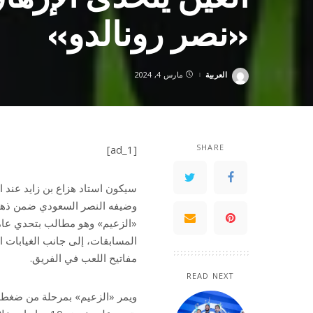
«نصر رونالدو»
العربية
مارس 4, 2024
Posted
by
SHARE
[ad_1]
سيكون استاد هزاع بن زايد عند ال
وضيفه النصر السعودي ضمن ذهاب ا
«الزعيم» وهو مطالب بتحدي عامل
المسابقات، إلى جانب الغيابات ال
مفاتيح اللعب في الفريق.
READ NEXT
ويمر «الزعيم» بمرحلة من ضغط ا