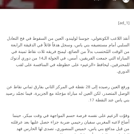
by
[ad_1]
أنقذ اللاعب الكونغولي، جوسنا لوليندو، العين من السقوط في فخ التعادل
السلبي أمام مستضيفه بني ياس، وسجل هدفاً قاتلاً في الدقيقة الرابعة
من الوقت المُحتسب بدلاً من الضائع، ليمنح فريقه ثلاث نقاط ثمينة في
المباراة التي جمعت الفريقين، أمس، في الجولة الـ14 من دوري أدنوك
للمحترفين، ليحافظ «الزعيم» على حظوظه في المنافسة على لقب
الدوري.
ورفع العين رصيده إلى 28 نقطة في المركز الثاني بفارق ثماني نقاط عن
الوصل المتصدر، لكن العين له مباراة مؤجلة مع الجزيرة، فيما تجمّد رصيد
بني ياس عند النقطة 17.
وفوّت الزعيم على نفسه فرصة حسم المواجهة في وقت مبكر، حينما
أضاع لاعبه المغربي سفيان رحيمي ضربة جزاء حصل عليها بعد عرقلته
من قبل مدافع بني ياس، خميس المنصوري، تصدى لها الحارس فهد