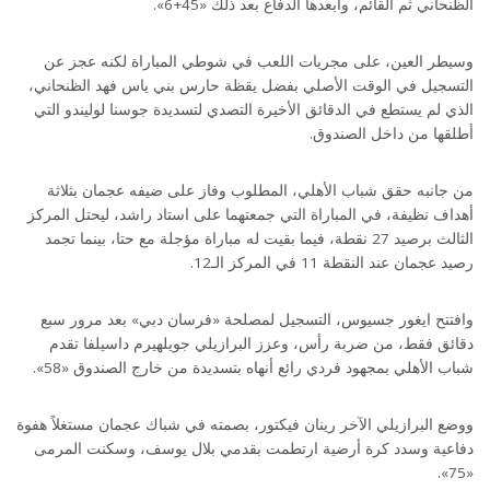
الظنحاني ثم القائم، وأبعدها الدفاع بعد ذلك «45+6».
وسيطر العين، على مجريات اللعب في شوطي المباراة لكنه عجز عن
التسجيل في الوقت الأصلي بفضل يقظة حارس بني ياس فهد الظنحاني،
الذي لم يستطع في الدقائق الأخيرة التصدي لتسديدة جوسنا لوليندو التي
أطلقها من داخل الصندوق.
من جانبه حقق شباب الأهلي، المطلوب وفاز على ضيفه عجمان بثلاثة
أهداف نظيفة، في المباراة التي جمعتهما على استاد راشد، ليحتل المركز
الثالث برصيد 27 نقطة، فيما بقيت له مباراة مؤجلة مع حتا، بينما تجمد
رصيد عجمان عند النقطة 11 في المركز الـ12.
وافتتح ايغور جسيوس، التسجيل لمصلحة «فرسان دبي» بعد مرور سبع
دقائق فقط، من ضربة رأس، وعزز البرازيلي جويلهيرم داسيلفا تقدم
شباب الأهلي بمجهود فردي رائع أنهاه بتسديدة من خارج الصندوق «58».
ووضع البرازيلي الآخر رينان فيكتور، بصمته في شباك عجمان مستغلاً هفوة
دفاعية وسدد كرة أرضية ارتطمت بقدمي بلال يوسف، وسكنت المرمى
«75».