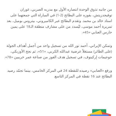
من جانبه تذوق الوحدة انتصاره الأول مع مدربه الصربي، غوران
توفيجدزيتش، بفوزه على البطائح (2-1) في المباراة التي جمعتهما على
استاد خالد بن محمد. وتقدم البطائح عبر الكاميروني، بيتروس بوميل، بعد
تمريرة أحمد موسى، ليُسدد من على مشارف منطقة الـ18 على يمين
حارس العنابي «45».
وتمكن الإيراني، أحمد نور الله من تسجيل واحد من أجمل أهداف الجولة
(على الطائر) مستغلاً عرضية عبدالله الكربي، «51»، ثم نجح الأوزبكي،
حوجيمات إركينوف، في تسجيل هدف الفوز من صناعة عمر خريبين «78».
ورفع «العنابي» رصيده للنقطة 24 في المركز الخامس، بينما تجمّد رصيد
البطائح عند 16 نقطة في المركز التاسع.