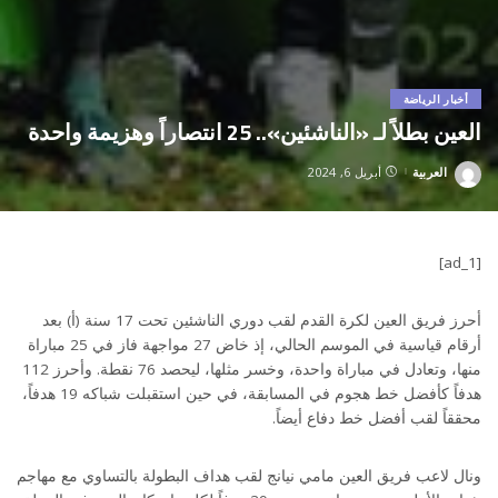
أخبار الرياضة
العين بطلاً لـ «الناشئين».. 25 انتصاراً وهزيمة واحدة
العربية
أبريل 6, 2024
Posted
by
[ad_1]
أحرز فريق العين لكرة القدم لقب دوري الناشئين تحت 17 سنة (أ) بعد
أرقام قياسية في الموسم الحالي، إذ خاض 27 مواجهة فاز في 25 مباراة
منها، وتعادل في مباراة واحدة، وخسر مثلها، ليحصد 76 نقطة. وأحرز 112
هدفاً كأفضل خط هجوم في المسابقة، في حين استقبلت شباكه 19 هدفاً،
محققاً لقب أفضل خط دفاع أيضاً.
ونال لاعب فريق العين مامي نيانج لقب هداف البطولة بالتساوي مع مهاجم