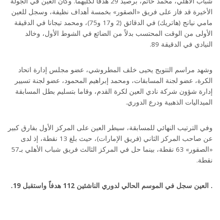
شباب الأهلي، محمد حاتم، برصيد 29 هدفاً لكليهما. وكان العين في الجولة
الأخيرة قد فاز على فريق «الصقور» بخمسة أهداف نظيفة، وسجل للعين
مامي نيانج (هاتريك) في الدقائق (2 و17 و75)، ومحمد تيجانا في الدقيقة
الأولى من الوقت المحتسب بدلاً من الضائع في الشوط الأول، وخالد
النيادي في الدقيقة 89.
وشهد مراسم التتويج يحيى خلف المطروشي، عضو مجلس إدارة اتحاد
الكرة، عضو لجنة المسابقات، ومحمد إبراهيم المحمود، عضو لجنة تسيير
إدارة شؤون شركة نادي العين لكرة القدم، وقاما بتسليم بطل المسابقة
الميداليات الذهبية ودرع الدوري.
وفي الترتيب النهائي للمسابقة، سيطر العين على المركز الأول بفارق كبير
عن صاحب المركز الثاني (فريق الإمارات)، حيث بلغ 13 نقطة، إذ لدى
«الصقور» 63 نقطة، بينما حل في المركز الثالث فريق شباب الأهلي بـ57
نقطة.
. العين سجل في الموسم الحالي لدوري الناشئين 112 هدفاً واستقبل 19.