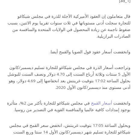
[ad_1]
قال متعاملون إن العقود الأميركية الآجلة للذرة في مجلس شيكاغو
للتجارة سجلت أدنى مستوياتها في ثلاث سنوات تقريبا يوم الاثنين، بسبب
ضغوط ناجمة عن زيادة المحصول في الولايات المتحدة والمنافسة من
الصادرات البرازيلية.
وانخفضت أسعار عقود فول الصويا والقمح أيضا.
وتراجعت أسعار الذرة في مجلس شيكاغو للتجارة تسليم ديسمبر/كانون
الأول 5 سنتات وثلاثة أرباع السنت إلى 4.70 دولار ونصف السنت للبوشل
بحلول الساعة 17:02 بتوقيت غرينتش بعد انخفاضها إلى 4.69 دولار، وهو
أدنى مستوى منذ ديسمبر/كانون الأول 2020.
وانخفضت
أسعار القمح
في مجلس شيكاغو للتجارة بأكثر من 2%، متأثرة
بوجود إمدادات كافية عالميا والمنافسة القوية في التصدير من روسيا.
وبحلول الساعة 17:05 بتوقيت غرينتش، انخفض سعر القمح في مجلس
شيكاغو للتجارة تسليم شهر ديسمبر/كانون الأول 14 سنتا وربع السنت