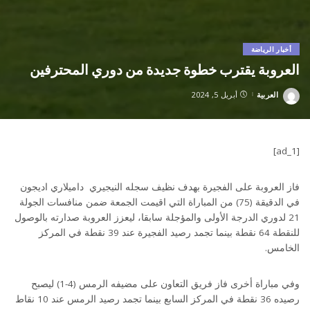
أخبار الرياضة
العروبة يقترب خطوة جديدة من دوري المحترفين
العربية
أبريل 5, 2024
Posted
by
[ad_1]
فاز العروبة على الفجيرة بهدف نظيف سجله النيجيري داميلاري اديجون
في الدقيقة (75) من المباراة التي اقيمت الجمعة ضمن منافسات الجولة
21 لدوري الدرجة الأولى والمؤجلة سابقا، ليعزز العروبة صدارته بالوصول
للنقطة 64 نقطة بينما تجمد رصيد الفجيرة عند 39 نقطة في المركز
الخامس.
وفي مباراة أخرى فاز فريق التعاون على مضيفه الرمس (4-1) ليصبح
رصيده 36 نقطة في المركز السابع بينما تجمد رصيد الرمس عند 10 نقاط