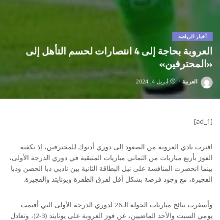
أخبار الرياضة
العروبة بحاجة إلى 4 انتصارات لحسم التأهل إلى
«المحترفين»
العربية
أبريل 4, 2024
Posted
by
[ad_1]
اقترب نادي العروبة من الصعود إلى دوري أدنوك للمحترفين، إذ يكفيه
الفوز بأربع مباريات من الثماني مباريات المتبقية في دوري الدرجة الأولى،
بينما انحصرت المنافسة على نيل البطاقة الثانية بين ناديي دبا الحصن ودبا
الفجيرة، مع وجود فرصة بشكل أقل لفرق الظفرة ويونايتد والفجيرة.
وأسفرت نتائج مباريات الجولة الـ26 لدوري الدرجة الأولى التي أقيمت
يومي السبت والأحد الماضيين، عن فوز العروبة على يونايتد (3-2)، وتعادل