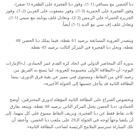
دبا الحصن مع مسافي (1-1)، وفوز دبا الفجيرة على الظفرة (1-صفر)،
وفوز الفجيرة على الحمرية (3-1)، وفوز مصفوت على العربي (2-1)، وفوز
الجزيرة الحمراء على الرمس (3-2)، وتعادل غلف يونايتد مع سيتي (1-1)،
وتعادل غلف إف سي مع الذيد (1-1) أيضاً.
ويتصدر العروبة المسابقة برصيد 61 نقطة، فيما يملك دبا الحصن 48
نقطة، ويحل دبا الفجيرة في المركز الثالث برصيد 45 نقطة.
بدوره أكد المحاضر الدولي في اتحاد كرة القدم عمر الحمادي، لـ«الإمارات
اليوم»: أن «البطاقة الأولى محسومة للعروبة، لما يتمتع به الفريق من
رصيد كافٍ من النقاط، ومستوى فني مميز عن بقية فرق الدوري، بينما
البطاقة الثانية قد يتأجل حسمها إلى الجولة الأخيرة».
وبخصوص الصراع على البطاقة الثانية المؤهلة لدوري المحترفين، أوضح
الحمادي: «دبا الحصن يحتل المركز الثاني برصيد 48 نقطة، ويبتعد بفارق
ثلاث نقاط فقط عن دبا الفجيرة، ونزيف النقاط ممنوع على كل منهما، إلى
أن يلتقيا وجهاً لوجه في الجولة الـ29 على ملعب دبا الحصن، وأعتقد أن
تلك المباراة سترسم الملامح الرئيسة لصاحب البطاقة الثانية».