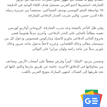
الشارقة، استثمرها لاعبو العربي بتسجيل هدف اللقاء الوحيد في الدقيقة
58 بواسطة النجم التونسي يوسف المساكني، مستفيداً من تمريرة زميله
علاء الدين حسن، والتي ضربت الجدار الدفاعي للشارقة.
وفي ظل التأخر بالنتيجة وجد مدرب الشارقة، الروماني أولاريو كوزمين
نفسه مطالباً بالتخلي على الحذر الدفاعي، وأجرى تبديلاً هجومياً قضى
بخروج الثنائي الدفاعي ماورو كاتينيك وماركوس فينسيوس ودخول كل من
سبستيان تيغالي وخالد الظنحاني، وعززه لاحقاً بدخول ماجد سرور وخالد
باوزير بديلاً عن ماجد راشد ولوان بيرايرا على التوالي.
وتحسن مردود “الملك” كثيراً وفرض ضغطاً على أصحاب الأرض. وضاعف
من محاولاتها في الدقائق الأخيرة، خاصة عن طريق ماريغا وكايو، لكنها لم
تجد طريقها إلى الشباك، لتنتهي المباراة بتتويج العربي باللقب.