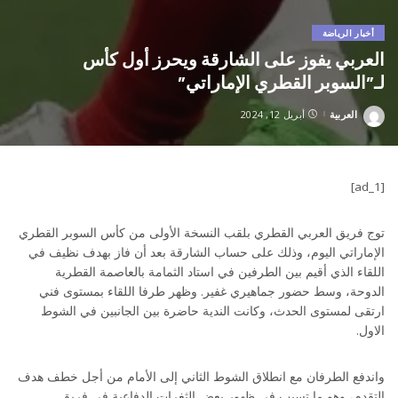
أخبار الرياضة
العربي يفوز على الشارقة ويحرز أول كأس
لـ”السوبر القطري الإماراتي”
العربية
أبريل 12, 2024
Posted
by
[ad_1]
توج فريق العربي القطري بلقب النسخة الأولى من كأس السوبر القطري
الإماراتي اليوم، وذلك على حساب الشارقة بعد أن فاز بهدف نظيف في
اللقاء الذي أقيم بين الطرفين في استاد الثمامة بالعاصمة القطرية
الدوحة، وسط حضور جماهيري غفير. وظهر طرفا اللقاء بمستوى فني
ارتقى لمستوى الحدث، وكانت الندية حاضرة بين الجانبين في الشوط
الاول.
واندفع الطرفان مع انطلاق الشوط الثاني إلى الأمام من أجل خطف هدف
التقدم، وهو ما تسبب في ظهور بعض الثغرات الدفاعية في فريق