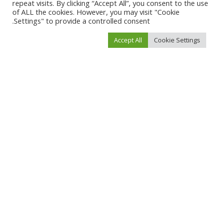
repeat visits. By clicking “Accept All”, you consent to the use
of ALL the cookies. However, you may visit "Cookie
Settings" to provide a controlled consent.
Accept All
Cookie Settings
مال وأعمال
مال وأعمال
التسجيل في مرسول كمندوب
اكتشف طرق الشحن الرقمية
في السعودية: الشروط
وكيفية استخدام بطاقات بينانس
والخطوات بطريقة سهلة
بسهولة
يوليو 15, 2026
يناير 19, 2026
مال وأعمال
مال وأعمال
أهم معايير الأمان والشفافية
الفروقات بين الإرشاد، التوجيه،