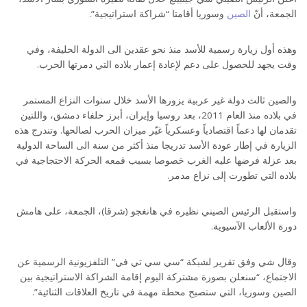
الجمعة، أنّ
الصين
وسوريا أقامتا “شراكة استراتيجية”.
وهذه أول زيارة رسمية للأسد منذ نحو عقدين الى الدولة الحليفة، وفي
وقت يجهد للحصول على دعم لإعادة إعمار بلاده التي دمرتها الحرب.
والصين ثالث دولة غير عربية يزورها الأسد خلال سنوات النزاع المستمر
في بلاده منذ العام 2011، بعد روسيا وإيران، أبرز حلفاء دمشق، واللتين
تقدمان لها دعماً اقتصادياً وعسكرياً غيّر ميزان الحرب لصالحها. وتندرج هذه
الزيارة في إطار عودة الأسد تدريجا منذ أكثر من سنة الى الساحة الدولية
بعد عزلة فرضها عليه الغرب خصوصا بسبب قمعه الحركة الاحتجاجية في
بلاده التي تطورت إلى نزاع مدمر.
واستقبل الرئيس الصيني نظيره في هانغجو (شرقا)، الجمعة، على هامش
دورة الألعاب الآسيوية.
وقال شي وفق تقرير لشبكة “سي سي تي في” التلفزيونية الرسمية عن
الاجتماع، “سنعلن بصورة مشتركة اليوم إقامة الشراكة الاستراتيجية بين
الصين وسوريا، التي ستصبح محطة مهمة في تاريخ العلاقات الثنائية”.