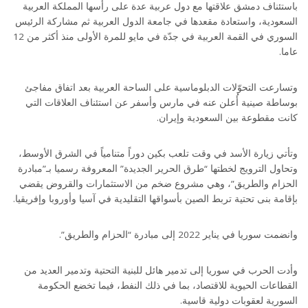
باستئناف دمشق علاقتها مع دول عربية عدة على رأسها المملكة العربية
السعودية، واستعادة مقعدها في جامعة الدول العربية ثم مشاركة الرئيس
السوري في القمة العربية في جدّة في مايو للمرة الأولى منذ أكثر من 12
عاما.
وتسارعت التحوّلات الدبلوماسية على الساحة العربية بعد اتفاق مفاجئ
بوساطة صينية أُعلن عنه في مارس وأسفر عن استئناف العلاقات التي
كانت مقطوعة بين السعودية وإيران.
وتأتي زيارة الأسد في وقت تلعب بكين دوراً متنامياً في الشرق الأوسط،
وتحاول الترويج لخطتها “طرق الحرير الجديدة” المعروفة رسميا بـ”مبادرة
الحزام والطريق”، وهي مشروع ضخم من الاستثمارات والقروض يقضي
بإقامة بنى تحتية تربط الصين بأسواقها التقليدية في آسيا وأوروبا وإفريقيا.
وانضمت سوريا في يناير 2022 إلى مبادرة “الحزام والطريق”.
وأدت الحرب في سوريا إلى تدمير هائل للبنية التحتية وتدمير العديد من
القطاعات الحيوية للاقتصاد، بما في ذلك النفط، فيما تخضع الحكومة
السورية لعقوبات دولية قاسية.