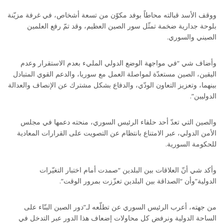
ووقف الأسد قبالته محاطاً بوفد مكوّن من تسعة أشخاص، في غرفة مزيّنة
بلوحة جدارية ضخمة تمثّل سور الصين العظيم، وقد تمّ رفع العلمين
الصيني والسوري.
وأضاف شي “في مواجهة الوضع الدولي المليء بعدم الاستقرار وعدم
اليقين، الصين مستعدّة لمواصلة العمل مع سوريا، والدعم القوي المتبادل
بينهما، وتعزيز التعاون الودّي، والدفاع بشكل مشترك عن الإنصاف والعدالة
الدوليين”.
والصين التي تعدّ أحد حلفاء الرئيس السوري، منحته دعمها في مجلس
الأمن الدولي، عبر الامتناع بانتظام عن التصويت على القرارات المعادية
للحكومة السورية.
وأكد شي أنّ العلاقات بين البلدين “صمدت أمام اختبار التغيّرات
الدولية”وأن “الصداقة بين البلدين تعزّزت بمرور الوقت”.
من جهته، أعرب الرئيس السوري عن تطلّعه لـ”دور الصين البنّاء على
الساحة الدولية ونرفض كل محاولات إضعاف هذا الدور عبر التدخل في