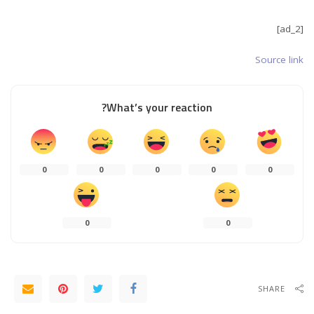
[ad_2]
Source link
What’s your reaction?
0
0
0
0
0
0
0
SHARE