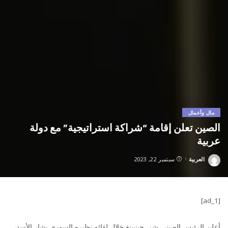
مال وأعمال
الصين تعلن إقامة “شراكة استراتيجية” مع دولة
عربية
العربية
سبتمبر 22, 2023
Posted
by
[ad_1]
أعلن الرئيس الصيني شي جينبينغ خلال لقائه نظيره السوري بشار الأسد،