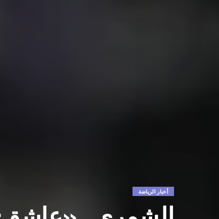
أخبار الرياضة
الشمري.. «عاشق» 