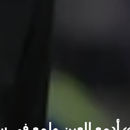
أدمع العين ولمع في س