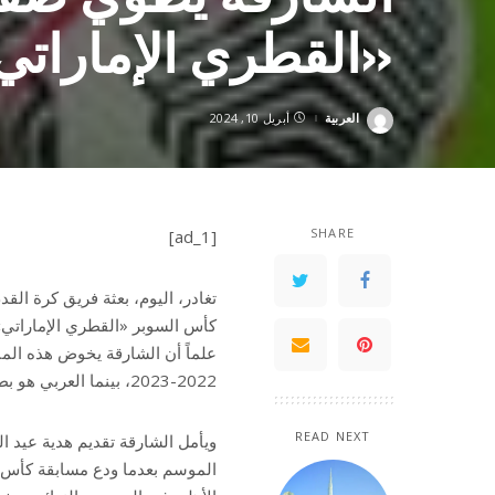
«القطري الإماراتي
العربية
أبريل 10, 2024
Posted
by
SHARE
[ad_1]
تغادر، اليوم، بعثة فريق كرة الق
كأس السوبر «القطري الإماراتي» 
علماً أن الشارقة يخوض هذه ال
2022-2023، بينما العربي هو بطل كأس أمير قطر في الموسم ذاته.
READ NEXT
ويأمل الشارقة تقديم هدية عيد ا
الموسم بعدما ودع مسابقة كأس رئ