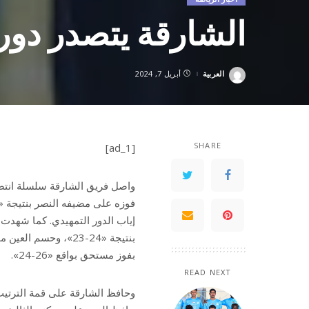
الشارقة يتصدر دوري «ال
العربية
أبريل 7, 2024
Posted
by
SHARE
[ad_1]
واصل فريق الشارقة سلسلة انتصا
إياب الدور التمهيدي. كما شهدت
بفوز مستحق بواقع «26-24».
READ NEXT