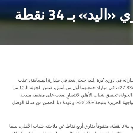
يد» بـ 34 نقطة
راته في دوري كرة اليد، حيث ابتعد في صدارة المسابقة، عقب
فوزه على مضيفه النصر بنتيجة «33-27»، في مباراة جمعتهما أول من أمس، ضمن الجولة الـ12 من
 الجولة، تحقيق شباب الأهلي لانتصارٍ صعب على مضيفه مليحة
بنتيجة «24-23»، وحسم العين مواجهة الجزيرة بنتيجة «36-32»، وعودة دبا الحصن من صالة الوصل
وحافظ الشارقة على قمة الترتيب بـ34 نقطة، متفوقاً بفارق أربع نقاط عن ملاحقه شباب الأهلي، بينما