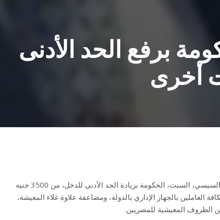
مة برفع الحد الأدنى
وجه الرئيس المصري عبدالفتاح السيسي، السبت، الحكومة بزيادة الحد الأدنى للدخل، من 3500 جنيه
جنيه (129.4 دولار) لكافة العاملين بالجهاز الإداري بالدولة، ومضاعفة علاوة غلاء المعيشة،
ن الظروف المعيشية للمصريين.