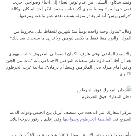
وتمتد شكاوى السكان من عدم توفر الغذاء إلى أحياء وضواحي أخرى.
ففي حي المزاد وسط بحري أكد عباس محمد بابكر أحد السكان لوكالة
“فراس برس” أنه لم يغادر منزله بسبب تقدم عمر والدته ومرضها.
وقال: “نتناول وجبة واحدة يومياً منذ شهرين للحفاظ على مخزوننا من
المواد.. واليوم معنا فقط ما يكفي ليومين ولا ندري ما سيحدث بعد ذلك”.
والأسبوع الماضي توفي عازف الكمان السوداني المعروف خالد سنهوري
بعد أن أفاد أصدقاؤه على منصات التواصل الاجتماعي بأنه “مات من الجوع
ودفن أمام منزله بحي الملازمين وسط أم درمان”، ضاحية غرب الخرطوم
الكبرى.
دخان المعارك فوق الخرطوم
تتركز المعارك التي اندلعت في منتصف أبريل بين الجيش وقوات الدعم
السريع في
العاصمة الخرطوم وضواحيها
وفي إقليم دارفور بغرب البلاد.
وأسفرت الحرب حتى الآن عن مقتل 3900 شخص على الأقلّ، بحسب