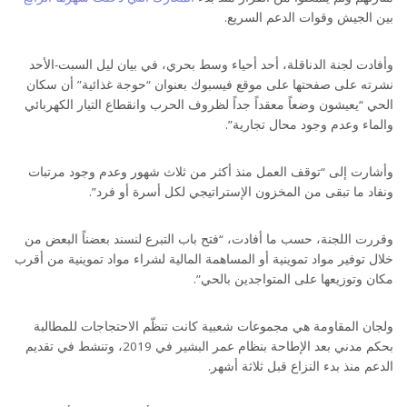
بين الجيش وقوات الدعم السريع.
وأفادت لجنة الدناقلة، أحد أحياء وسط بحري، في بيان ليل السبت-الأحد
نشرته على صفحتها على موقع فيسبوك بعنوان “حوجة غذائية” أن سكان
الحي “يعيشون وضعاً معقداً جداً لظروف الحرب وانقطاع التيار الكهربائي
والماء وعدم وجود محال تجارية”.
وأشارت إلى “توقف العمل منذ أكثر من ثلاث شهور وعدم وجود مرتبات
ونفاد ما تبقى من المخزون الإستراتيجي لكل أسرة أو فرد”.
وقررت اللجنة، حسب ما أفادت، “فتح باب التبرع لنسند بعضناً البعض من
خلال توفير مواد تموينية أو المساهمة المالية لشراء مواد تموينية من أقرب
مكان وتوزيعها على المتواجدين بالحي”.
ولجان المقاومة هي مجموعات شعبية كانت تنظّم الاحتجاجات للمطالبة
بحكم مدني بعد الإطاحة بنظام عمر البشير في 2019، وتنشط في تقديم
الدعم منذ بدء النزاع قبل ثلاثة أشهر.