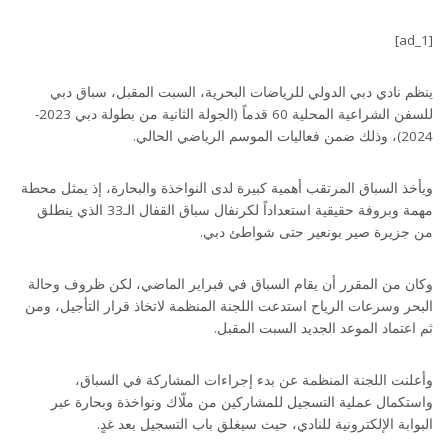
[ad_1]
ينظم نادي دبي الدولي للرياضات البحرية، السبت المقبل، سباق دبي
للسفن الشراعية المحلية 60 قدماً (الجولة الثانية من بطولة دبي 2023-
2024)، وذلك ضمن فعاليات الموسم الرياضي الحالي.
ويأخذ السباق المرتقب أهمية كبيرة لدى النواخذة والبحارة، إذ يمثل محطة
مهمة وبروفة حقيقية استعداداً لكرنفال سباق القفال الـ33 الذي ينطلق
من جزيرة صير بونعير حتى شواطئ دبي.
وكان من المقرر أن يقام السباق في فبراير الماضي، لكن ظروف وحالة
البحر وسرعات الرياح استدعت اللجنة المنظمة لاتخاذ قرار التأجيل، ومن
ثم اعتماد الموعد الجديد السبت المقبل.
وأعلنت اللجنة المنظمة عن بدء إجراءات المشاركة في السباق،
واستكمال عملية التسجيل للمشاركين من ملّاك ونواخذة وبحارة عبر
البوابة الإلكترونية للنادي، حيث سيغلق باب التسجيل بعد غدٍ.