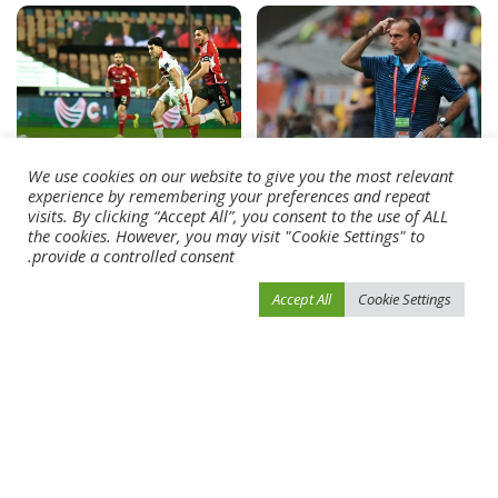
أخبار الرياضة
أخبار الرياضة
We use cookies on our website to give you the most relevant
experience by remembering your preferences and repeat
استقالة مدرب سانتوس
تفاصيل إصابة زيزو وفتوح في
visits. By clicking “Accept All”, you consent to the use of ALL
البرازيلي بعد الاحتجاجات ضده
ليلة فوز الزمالك على الأهلي
the cookies. However, you may visit "Cookie Settings" to
بسبب التحرّش
provide a controlled consent.
أبريل 16, 2024
أبريل 16, 2024
Accept All
Cookie Settings
Load More
فيفو نيوز
>
Blog
>
أخبار الرياضة
>
قرعة كأس منصور بن زايد لكرة القدم اليوم