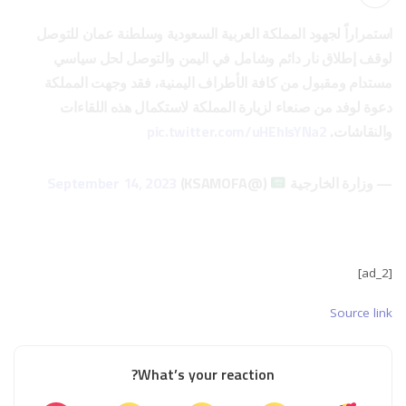
استمراراً لجهود المملكة العربية السعودية وسلطنة عمان للتوصل
لوقف إطلاق نار دائم وشامل في اليمن والتوصل لحل سياسي
مستدام ومقبول من كافة الأطراف اليمنية، فقد وجهت المملكة
دعوة لوفد من صنعاء لزيارة المملكة لاستكمال هذه اللقاءات
والنقاشات.
pic.twitter.com/uHEhlsYNa2
— وزارة الخارجية
(@KSAMOFA)
September 14, 2023
[ad_2]
Source link
What’s your reaction?