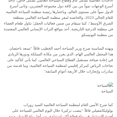
الأحداث العالمية بشكل عام وقطاع السياحة العالمي بشكل خاص، كأحد
أسرع الوجهات نمواً من بين كافة دول مجموعة العشرين، وثاني أسرع
الدول نمواً على مستوى العالم، وباعتبارها رئيسة منظمة السياحة العالمية
للعام الحالي 2023، والحاضنة لمقر منظمة السياحة العالمي بمنطقة
الشرق الأوسط”، كما سيقام من ضمن فعاليات الحفل؛ تناول طعام العشاء
في منطقة الدرعية التاريخية، أحد مواقع التراث الإنساني العالمي المعتمدة
من منظمة اليونيسكو.
وبهذه المناسبة صرح وزير السياحة أحمد الخطيب قائلاً: “نسعد باحتضان
هذا المحفل العالمي الهام، الذي يعزز من مكانة المملكة ودورها الريادي
في إعادة صياغة مستقبل القطاع السياحي العالمي، كما يأتي كتأكيد على
نجاحات الرياض كمركز إقليمي لمنظمة السياحة العالمية، وما قدمته من
مبادرات وإنجازات خلال الأربعة أعوامٍ السابقة”.
السياحة
كما صرح الأمين العام لمنظمة السياحة العالمية السيد زوراب
بولوليكاشفيلي قائلاً: “ينصب تركيزنا خلال اليوم العالمي للسياحة على
أهمية الاستثمار في بناء قطاع أكثر استدامة، من أجل بناء الإنسان ونمو