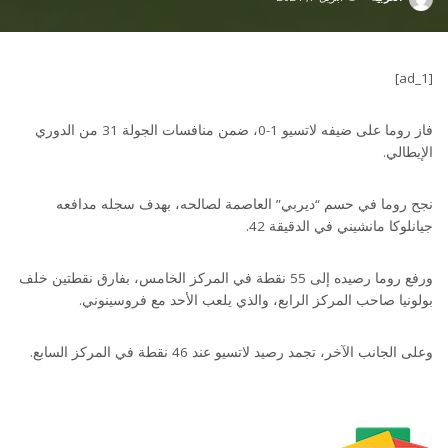
Posted
by
[ad_1]
فاز روما على ضيفه لاتسيو 1-0، ضمن منافسات الجولة 31 من الدوري
الإيطالي.
نجح روما في حسم “ديربي” العاصمة لصالحه، بهدف سجله مدافعه
جيانلوكا مانشيني في الدقيقة 42.
ورفع روما رصيده إلى 55 نقطة في المركز الخامس، بفارق نقطتين خلف
بولونيا صاحب المركز الرابع، والذي يلعب الأحد مع فروسينوني.
وعلى الجانب الآخر، تجمد رصيد لاتسيو عند 46 نقطة في المركز السابع.