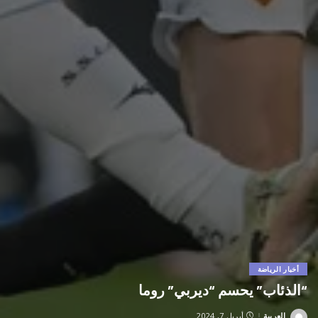
أخبار الرياضة
“الذئاب” يحسم “ديربي” روما
العربية
أبريل 7, 2024