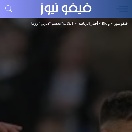
فيفو نيوز
>
Blog
>
أخبار الرياضة
>
“الذئاب” يحسم “ديربي” روما