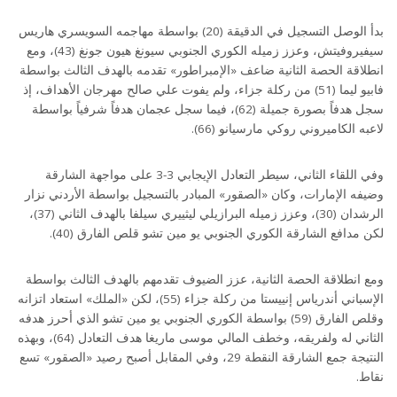
بدأ الوصل التسجيل في الدقيقة (20) بواسطة مهاجمه السويسري هاريس
سيفيروفيتش، وعزز زميله الكوري الجنوبي سيونغ هيون جونغ (43)، ومع
انطلاقة الحصة الثانية ضاعف «الإمبراطور» تقدمه بالهدف الثالث بواسطة
فابيو ليما (51) من ركلة جزاء، ولم يفوت علي صالح مهرجان الأهداف، إذ
سجل هدفاً بصورة جميلة (62)، فيما سجل عجمان هدفاً شرفياً بواسطة
لاعبه الكاميروني روكي مارسيانو (66).
وفي اللقاء الثاني، سيطر التعادل الإيجابي 3-3 على مواجهة الشارقة
وضيفه الإمارات، وكان «الصقور» المبادر بالتسجيل بواسطة الأردني نزار
الرشدان (30)، وعزز زميله البرازيلي ليثييري سيلفا بالهدف الثاني (37)،
لكن مدافع الشارقة الكوري الجنوبي يو مين تشو قلص الفارق (40).
ومع انطلاقة الحصة الثانية، عزز الضيوف تقدمهم بالهدف الثالث بواسطة
الإسباني أندرياس إنييستا من ركلة جزاء (55)، لكن «الملك» استعاد اتزانه
وقلص الفارق (59) بواسطة الكوري الجنوبي يو مين تشو الذي أحرز هدفه
الثاني له ولفريقه، وخطف المالي موسى ماريغا هدف التعادل (64)، وبهذه
النتيجة جمع الشارقة النقطة 29، وفي المقابل أصبح رصيد «الصقور» تسع
نقاط.