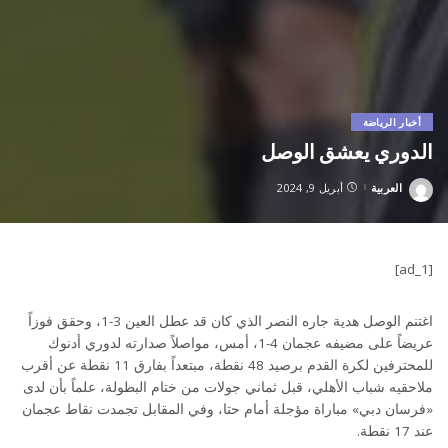
أخبار الرياضة
الدوري يعشق الوصل
العربية
أبريل 9, 2024
Posted
by
[ad_1]
اغتنم الوصل هدية جاره النصر الذي كان قد عطل العين 3-1، وحقق فوزاً
عريضاً على مضيفه عجمان 4-1، أمس، مواصلاً صدارته لدوري أدنوك
للمحترفين لكرة القدم برصيد 48 نقطة، مبتعداً بفارق 11 نقطة عن أقرب
ملاحقيه شباب الأهلي، قبل ثماني جولات من ختام البطولة، علماً بأن لدى
«فرسان دبي» مباراة مؤجلة أمام حتا، وفي المقابل تجمدت نقاط عجمان
عند 17 نقطة.