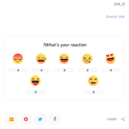
[ad_2]
Source link
What’s your reaction?
0
0
0
0
0
0
0
SHARE