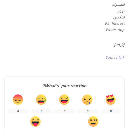
فيسبوك
تويتر
لينكدين
Pin Interest
Whats App
[ad_2]
Source link
What’s your reaction?
0
0
0
0
0