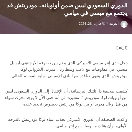
الدوري السعودي ليس ضمن أولوياته.. مودريتش قد
يجتمع مع ميسي في ميامي
العربية
فبراير 28, 2024
Posted
by
[ad_1]
دخل نادي إنتر ميامي الأميركي الذي يضم بين صفوفه الارجنتيني ليونيل
ميسي، في مفاوضات مع لاعب وسط ريال مدريد، الكرواتي لوكا
مودريتش، الذي ينتهي تعاقده مع النادي الإسباني بنهاية الموسم الحالي.
كشفت صحيفة ذا أتلتيك البريطانية، أن الإنتقال إلى الدوري السعودي ليس
من أولويات لوكا مودريتش”، مشيرة إلى أنه حتى الآن لا يوجد تحرك سواء
من قِبل ريال مدريد أو من لوكا مودريتش بخصوص تجديد عقده.
وأكدت الصحيفة أن الدوري الأميركي يجذب انتباه لوكا مودريتش بالدرجة
الأولى، وأن هناك مفاوضات مع إنتر ميامي.