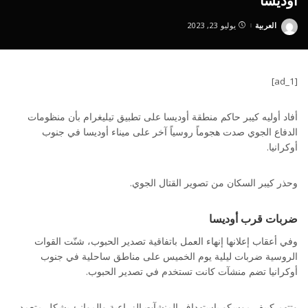
أوديسا
العربية
يوليو 23, 2023
Posted
by
[ad_1]
أفاد أوليه كيبر حاكم منطقة أوديسا على تطبيق تيليغرام بأن منظومات
الدفاع الجوي صدت هجوماً روسياً آخر على ميناء أوديسا في جنوب
أوكرانيا.
وحذر كيبر السكان من تصوير القتال الجوي.
ضربات قرب أوديسا
وفي أعقاب إعلانها إنهاء العمل باتفاقية تصدير الحبوب، شنّت القوات
الروسية ضربات ليلية يوم الخميس على مناطق ساحلية في جنوب
أوكرانيا تضم منشآت كانت تستخدم في تصدير الحبوب.
وتتهم كييف موسكو باستهداف المنشآت الزراعية والموانئ بشكل متعمد