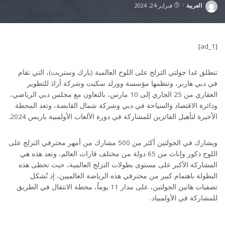
العربية
فبراير 24, 2024
Posted
by
[ad_1]
تنطلق غدا جولتي التزلج على اللوح العالمية (بارك وستريت)، التي تقام
في دبي هاربر، وتنظمها مؤسسة وورلد سكيت وشركة أرادَ للتطوير
العقاري من 25 الجاري إلى 10 مارس، بالتعاون مع مجلس دبي الرياضي،
ودائرة الاقتصاد والسياحة في دبي وشركة شمال القابضة، وتعد المحطة
الأخيرة لتأهيل الفائزين للمشاركة في دورة الألعاب الأولمبية باريس 2024.
ويشارك في الجولتين أكثر من 500 مشارك من أمهر محترفي التزلج على
اللوح ذكور وإناث من 65 دولة من مختلف قارات العالم، وتعد هذه هي
المشاركة الأكبر على مستوى بطولات التزلج العالمية، حيث تحظى هذه
البطولة باهتمام كبير من محترفي هذه الرياضة العالميين، إذ تُشكل
تصفيات هاتين الجولتين، على مدار 11 يوماً، محطة الانتقال في الطريق
للمشاركة في الأولمبياد.