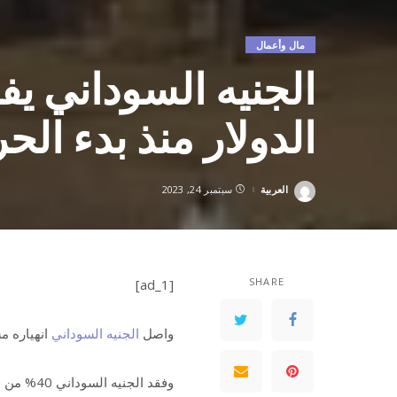
مال وأعمال
الدولار منذ بدء الح
العربية
سبتمبر 24, 2023
Posted
by
SHARE
[ad_1]
واصل
الجنيه السوداني
انهياره مسجلاً 880 جنيها أمام الد
وفقد الجنيه السوداني 40% من قيمته أمام الدولار منذ بدء الحرب.