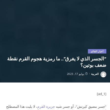
أخبار العالم
“الجسر الذي لا يغرق”.. ما رمزية هجوم القرم نقطة
ضعف بوتين؟
العربية
يوليو 17, 2023
Posted
by
[ad_1]
“جسر مضيق كيرتش”، أو جسر شبه
جزيرة القرم
، لا يلبث هذا المصطلح