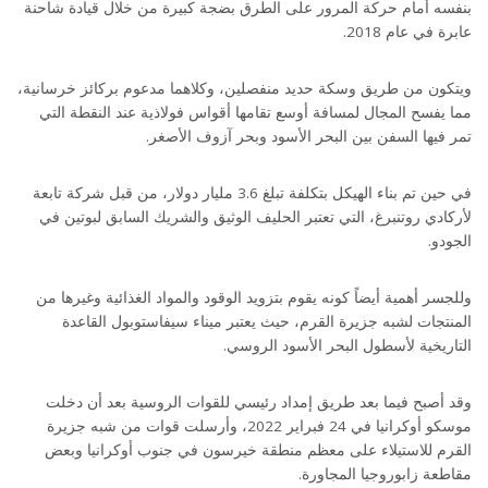
بنفسه أمام حركة المرور على الطرق بضجة كبيرة من خلال قيادة شاحنة
عابرة في عام 2018.
ويتكون من طريق وسكة حديد منفصلين، وكلاهما مدعوم بركائز خرسانية،
مما يفسح المجال لمسافة أوسع تقامها أقواس فولاذية عند النقطة التي
تمر فيها السفن بين البحر الأسود وبحر آزوف الأصغر.
في حين تم بناء الهيكل بتكلفة تبلغ 3.6 مليار دولار، من قبل شركة تابعة
لأركادي روتنبرغ، التي تعتبر الحليف الوثيق والشريك السابق لبوتين في
الجودو.
وللجسر أهمية أيضاً كونه يقوم بتزويد الوقود والمواد الغذائية وغيرها من
المنتجات لشبه جزيرة القرم، حيث يعتبر ميناء سيفاستوبول القاعدة
التاريخية لأسطول البحر الأسود الروسي.
وقد أصبح فيما بعد طريق إمداد رئيسي للقوات الروسية بعد أن دخلت
موسكو أوكرانيا في 24 فبراير 2022، وأرسلت قوات من شبه جزيرة
القرم للاستيلاء على معظم منطقة خيرسون في جنوب أوكرانيا وبعض
مقاطعة زابوروجيا المجاورة.