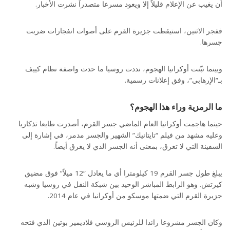
أن يغيب عن الإعلام قليلاً إلا ويعود مسرعا متصدراً نشرت الأخبار.
ففجر الاثنين، استيقظت جزيرة القرم على أصوات انفجارات ضربت
جسرها.
وبينما تبّنت أوكرانيا الهجوم، نددت روسيا ما حدث واصفة نظام كييف
بـ”الإرهابي”، وفق إعلانات رسمية.
ما الرمزية وراء هذا الهجوم؟
حينما هاجمت أوكرانيا العام الماضي جسر القرم، أصدرت طابعا تذكاريا
وعليه مشهد من فيلم “تايتانيك” الشهير والجسر مدمر، في إشارة إلى
السفينة التي لا تغرق، بمعنى أنه الجسر الذي لا يغرق أيضاً.
يبلغ طول جسر القرم 19 كيلومترا أي ما يعادل “12 ميلاً” فوق مضيق
كيرتش. وهو الرابط المباشر الوحيد بين شبكة النقل في روسيا وشبه
جزيرة القرم التي ضمتها موسكو من أوكرانيا في عام 2014.
وكان الجسر مشروعا رائدا للرئيس الروسي فلاديمير بوتين الذي فتحه