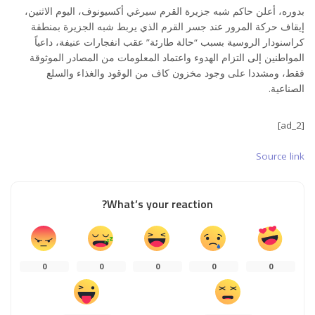
بدوره، أعلن حاكم شبه جزيرة القرم سيرغي أكسيونوف، اليوم الاثنين،
إيقاف حركة المرور عند جسر القرم الذي يربط شبه الجزيرة بمنطقة
كراسنودار الروسية بسبب “حالة طارئة” عقب انفجارات عنيفة، داعياً
المواطنين إلى التزام الهدوء واعتماد المعلومات من المصادر الموثوقة
فقط، ومشددا على وجود مخزون كاف من الوقود والغذاء والسلع
الصناعية.
[ad_2]
Source link
What’s your reaction?
0
0
0
0
0