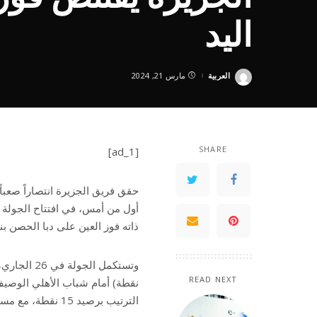
اليد
العربية
مارس 21, 2024
Posted
by
SHARE
[ad_1]
أول من أمس، في افتتاح الجولة 
ذاته فوز العين على دبا الحصن بنتيجة (8
READ NEXT
الترتيب برصيد 15 نقطة، مع مستضيفه مليحة صاحب المركز الرابع ورصيد 17 نقطة.