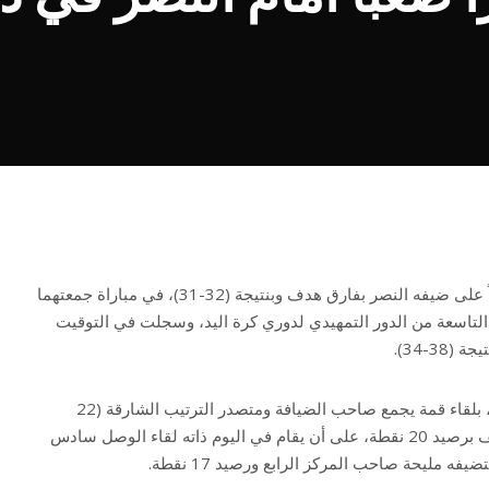
حقق فريق الجزيرة انتصاراً صعباً على ضيفه النصر بفارق هدف وبنتيجة (32-31)، في مباراة جمعتهما
التاسعة من الدور التمهيدي لدوري كرة اليد، وسجلت في التوقيت
3-34).
وتستكمل الجولة في 26 الجاري، بلقاء قمة يجمع صاحب الضيافة ومتصدر الترتيب الشارقة (22
نقطة) أمام شباب الأهلي الوصيف برصيد 20 نقطة، على أن يقام في اليوم ذاته لقاء الوصل سادس