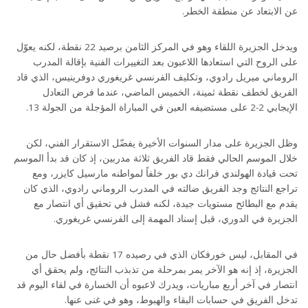
عن الابتعاد عن منطقة الخطر.
ويدخل الجزيرة اللقاء وهو في المركز الثامن برصيد 22 نقطة، لكنه يعوّل
على الروح التي استعادها اللاعبون بعد التغييرات الفنية بإقالة المدرب
الروماني ميريل رادوي، وتكليف الفرنسي غريغوري دوفرينيس، الذي قاد
الفريق لخطف نقطة ثمينة، الخميس الماضي، عندما فرض التعادل
الإيجابي 2-2 على مستضيفه العين في المباراة المؤجلة من الجولة 13.
وظل الجزيرة على مدار السنوات الأخيرة يفضّل الاستقرار الفني، لكن
خلال الموسم الحالي فقط قاد الفريق ثلاثة مدربين، إذ كان قد بدأ الموسم
تحت قيادة الهولندي فرانك دي بور خلفاً لمواطنه مارسيل كايزر، ومع
تراجع النتائج وجد الفريق ضالته في المدرب الروماني رادوي، الذي كان
يقدم مع البطائح مستويات جيدة، لكنه فشل في تحقيق أي انتصار مع
الجزيرة في الدوري، قبل إسناد المهمة إلى الفرنسي غريغوري.
في المقابل، ليس خورفكان الذي في رصيده 17 نقطة بأفضل حال من
الجزيرة، إذ إنه هو الآخر يمر بمرحلة من تذبذب النتائج، ولم يحقق أي
انتصار في آخر أربع مباريات، ويدرك لاعبوه أن الخسارة في لقاء اليوم قد
تدخل الفريق في حسابات البقاء والهبوط، وهو في غنى عنها.