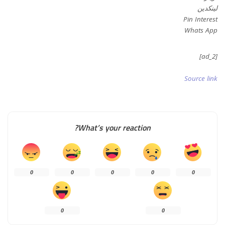
لينكدين
Pin Interest
Whats App
[ad_2]
Source link
What’s your reaction?
0
0
0
0
0
0
0