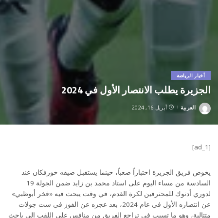
أخبار الرياضة
الجزيرة يطلب الانتصار الأول في 2024
العربية
أبريل 16, 2024
Posted
by
[ad_1]
يخوض فريق الجزيرة اختباراً صعباً، حينما يستقبل ضيفه خورفكان عند
السادسة من مساء اليوم على استاد محمد بن زايد ضمن الجولة 19
لدوري أدنوك للمحترفين لكرة القدم، في وقت يبحث فيه «فخر أبوظبي»
عن انتصاره الأول في عام 2024، بعد عجزه عن الفوز في ست جولات
متتالية، وهو ما تسبب في تراجع الفريق من منافس على اللقب إلى باحث