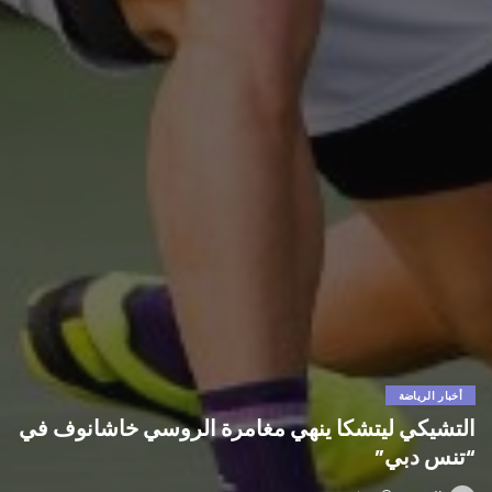
أخبار الرياضة
التشيكي ليتشكا ينهي مغامرة الروسي خاشانوف في
“تنس دبي”