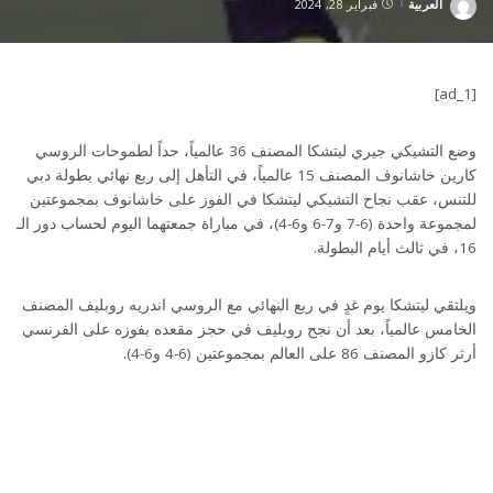
العربية
فبراير 28, 2024
Posted
by
[ad_1]
وضع التشيكي جيري ليتشكا المصنف 36 عالمياً، حداً لطموحات الروسي
كارين خاشانوف المصنف 15 عالمياً، في التأهل إلى ربع نهائي بطولة دبي
للتنس، عقب نجاح التشيكي ليتشكا في الفوز على خاشانوف بمجموعتين
لمجموعة واحدة (6-7 و7-6 و6-4)، في مباراة جمعتهما اليوم لحساب دور الـ
16، في ثالث أيام البطولة.
ويلتقي ليتشكا يوم غدٍ في ربع النهائي مع الروسي اندريه روبليف المصنف
الخامس عالمياً، بعد أن نجح روبليف في حجز مقعده بفوزه على الفرنسي
أرثر كازو المصنف 86 على العالم بمجموعتين (6-4 و6-4).