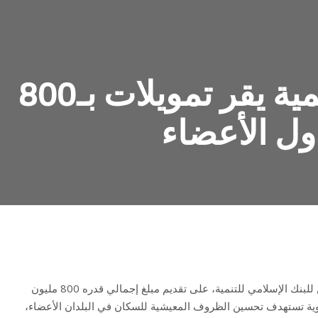
البنك الإسلامي للتنمية يقر تمويلات بـ800
ول الأعضاء
وافق مجلس المديرين التنفيذيين للبنك الإسلامي للتنمية، على تقديم مبلغ إجمالي قدره 800 مليون
وية تستهدف تحسين الظروف المعيشية للسكان في البلدان الأعضاء،