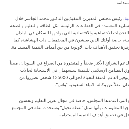
ستدامة.
ية
، رئيس مجلس المديرين التنفيذيين الدكتور محمد الجاسر خلال
اريع المعتمدة في القطاعات الرئيسة مثل الطاقة والتعليم والصحة
تحديات الاجتماعية والاقتصادية التي يواجهها السكان في البلدان
نمية، خاصة أولئك الذين يعيشون في المجتمعات ذات الهشاشة، كما
رة تحقيق الأهداف ذات الأولوية من بين أهداف التنمية المستدامة.
دعم الشرائح الأكثر ضعفاً والمتضررة من الصراع في السودان، مبيناً
وق التضامن الإسلامي للتنمية سيسهمان في الاستجابة لحالات
الطوارئ للعديد من القطاعات، وتوفير الدعم المنقذ للحياة لحوالي 125000 شخص تضرروا من
، نقلاً عن وكالة الأنباء السعودية “واس”.
التي اعتمدها المجلس، خاصة في مجال تعزيز التعليم وتحسين
يا المعلومات، بأنها تمثل “نقطة تحول” وستحدث نقلة في المجتمع
عل في تحقيق أهداف التنمية المستدامة.