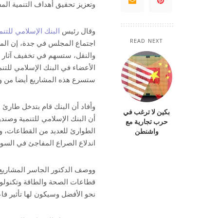
وتعزيز تحقيق أهداف التنمية الم
وقال رئيس
البنك الإسلامي للتنم
READ NEXT
اجتماع المجلس في جدة، إن المش
والنقل، ستسهم في تخفيف آثار ال
الأعضاء في البنك الإسلامي للت
ستسرع هذه المشاريع أيضا من وتي
وأفاد أن البنك قام بتدخل طارئ ل
بكين لا ترغب في
أن البنك الإسلامي للتنمية وصند
حرب تجارية مع
واشنطن
اندلاع الصراع المفاجئ في السودان
ووصف الدكتور الجاسر المشاريع 
قطاعات الصحة والطاقة وتكنولوج
نحو الأفضل وسيكون لها تأثير فا