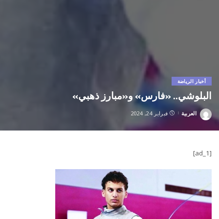
أخبار الرياضة
البلوشي.. «فارس» و«مبارز ذهبي»
العربية
فبراير 24, 2024
Posted
by
[ad_1]